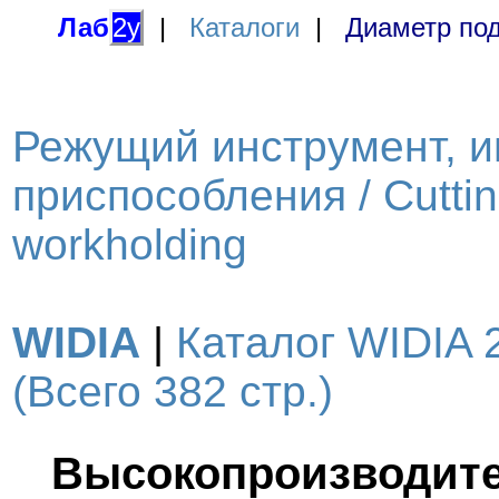
Лаб
2у
|
Каталоги
|
Диаметр под
Режущий инструмент, и
приспособления / Cutting
workholding
WIDIA
|
Каталог WIDIA 
(Всего 382 стр.)
Высокопроизводит