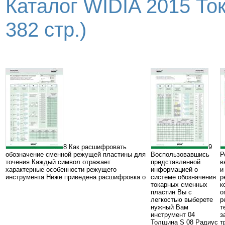
Каталог WIDIA 2015 То
382 стр.)
8 Как расшифровать
9
обозначение сменной режущей пластины для
Воспользовавшись
Р
точения Каждый символ отражает
представленной
в
характерные особенности режущего
информацией о
и
инструмента Ниже приведена расшифровка о
системе обозначения
р
токарных сменных
к
пластин Вы с
о
легкостью выберете
р
нужный Вам
т
инструмент 04
з
Толщина S 08 Радиус
т