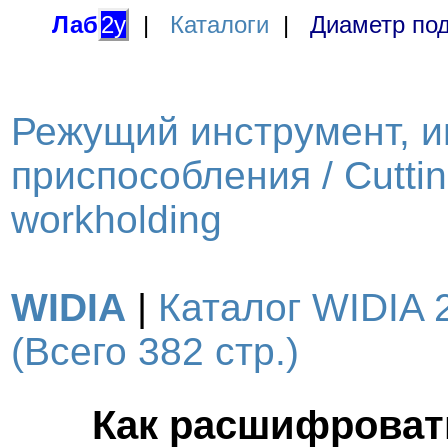
Лаб
2у
|
Каталоги
|
Диаметр под
Режущий инструмент, и
приспособления / Cutting
workholding
WIDIA
|
Каталог WIDIA 
(Всего 382 стр.)
Как расшифроват