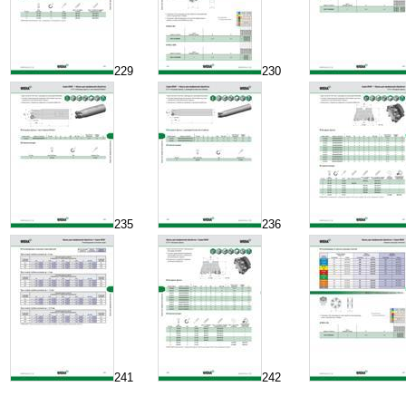
229
230
235
236
241
242