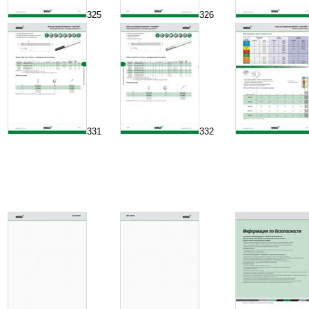
325
326
331
332