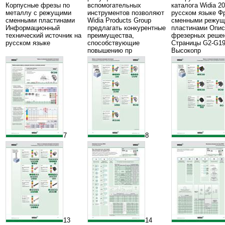
Корпусные фрезы по
вспомогательных
каталога Widia 2
металлу с режущими
инструментов позволяют
русском языке Ф
сменными пластинами
Widia Products Group
сменными режу
Информационный
предлагать конкурентные
пластинами Опис
технический источник на
преимущества,
фрезерных реше
русском языке
способствующие
Страницы G2-G1
повышению пр
Высокопр
7
8
13
14