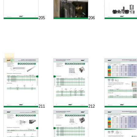
205
206
211
212