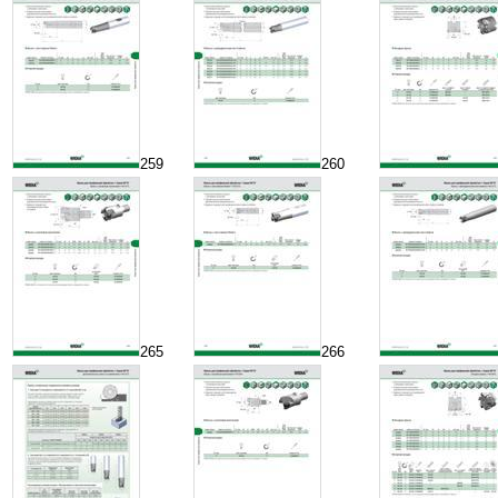
259
260
265
266