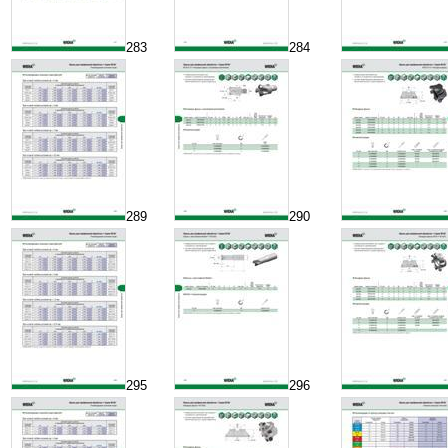
283
284
289
290
295
296