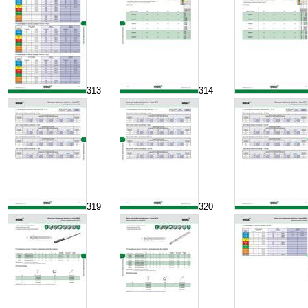
313
314
319
320