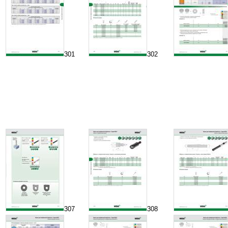
301
302
307
308