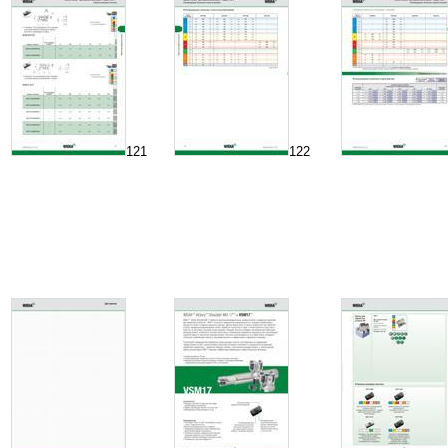
121
122