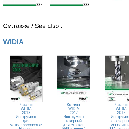
337
338
См.также / See also :
WIDIA
Каталог
Каталог
Каталог
WIDIA
WIDIA
WIDIA
2018
2017
2017
Инструмент
Инструмент
Инструме
для
токарный
фрезерны
металлообработки
для станков
монолитн
Новинки
(668 страниц)
(332 страни