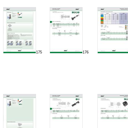
175
176