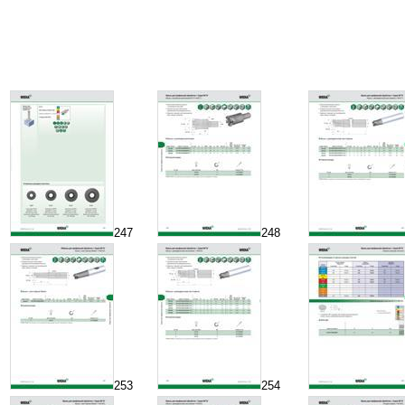
247
248
253
254