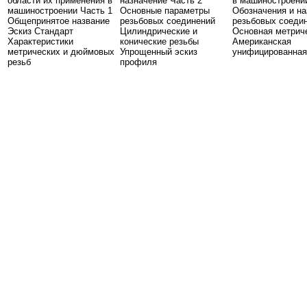
области их применения в
назначение Часть 2
в машиностроени
машиностроении Часть 1
Основные параметры
Обозначения и на
Общепринятое название
резьбовых соединений
резьбовых соеди
Эскиз Стандарт
Цилиндрические и
Основная метрич
Характеристики
конические резьбы
Американская
метрических и дюймовых
Упрощенный эскиз
унифицированная
резьб
профиля