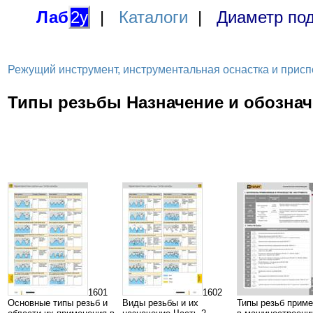
Лаб
2у
|
Каталоги
|
Диаметр под
Режущий инструмент, инструментальная оснастка и приспосо
Типы резьбы Назначение и обознач
1601
1602
Основные типы резьб и
Виды резьбы и их
Типы резьб прим