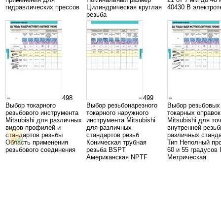
гидравлических прессов
Цилиндрическая круглая
40430 В электрот
резьба
498
499
Выбор токарного
Выбор резьбонарезного
Выбор резьбовых
резьбового инструмента
токарного наружного
токарных оправок
Mitsubishi для различных
инструмента Mitsubishi
Mitsubishi для то
видов профилей и
для различных
внутренней резь
стандартов резьбы
стандартов резьб
различных станд
Область применения
Коническая трубная
Тип Неполный пр
резьбового соединения
резьба BSPT
60 и 55 градусов
Американская NPTF
Метрическая