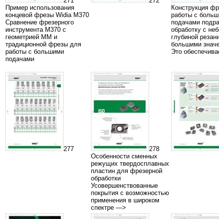
271
272
Пример использования
Конструкция фр
концевой фрезы Widia M370
работы с боль
Сравнение фрезерного
подачами подр
инструмента М370 с
обработку с не
геометрией ММ и
глубиной резан
традиционной фрезы для
большими значе
работы с большими
Это обеспечива
подачами
277
278
Особенности сменных
режущих твердосплавных
пластин для фрезерной
обработки
Усовершенствованные
покрытия с возможностью
применения в широком
спектре —>