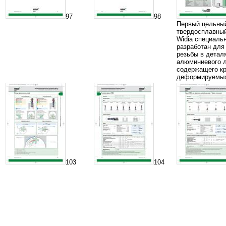
97
98
Первый цельны
твердосплавный
Widia специаль
разработан для
резьбы в детал
алюминиевого л
содержащего кр
деформируемых
103
104