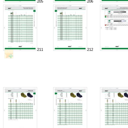
205
206
211
212