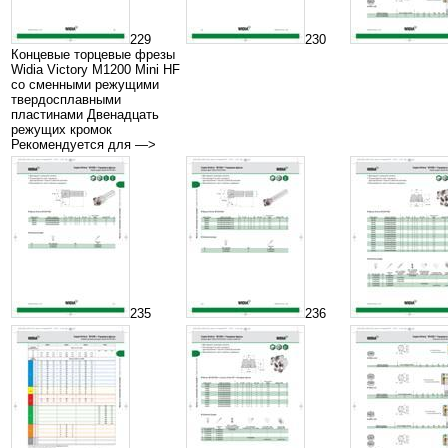
229
230
Концевые торцевые фрезы
Widia Victory M1200 Mini HF
со сменными режущими
твердосплавными
пластинами Двенадцать
режущих кромок
Рекомендуется для —>
235
236