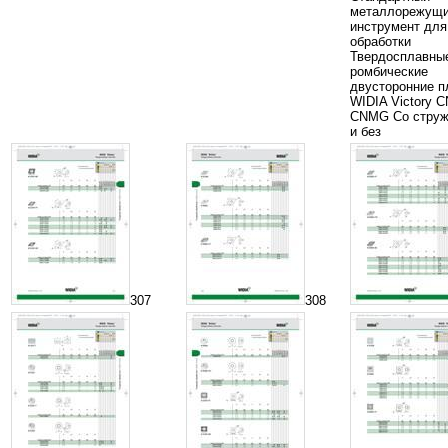
металлорежущ
инструмент для
обработки
Твердосплавны
ромбические
двусторонние п
WIDIA Victory 
CNMG Со стру
и без
307
308