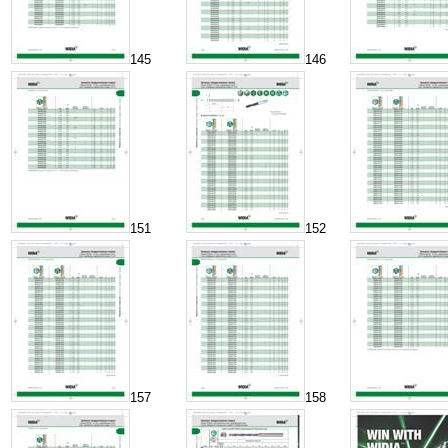
145
146
151
152
157
158