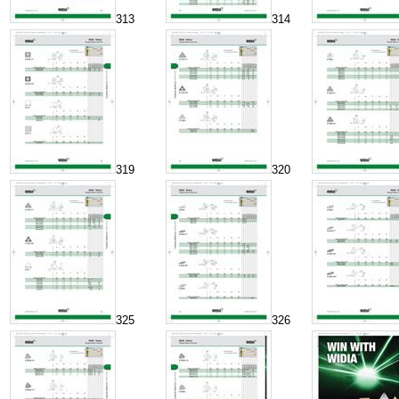
313
314
319
320
325
326