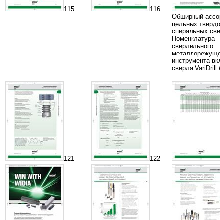
115
116
Обширный ассо
цельных тверд
спиральных све
Номенклатура
сверлильного
металлорежуще
инструмента вк
сверла VariDrill
121
122