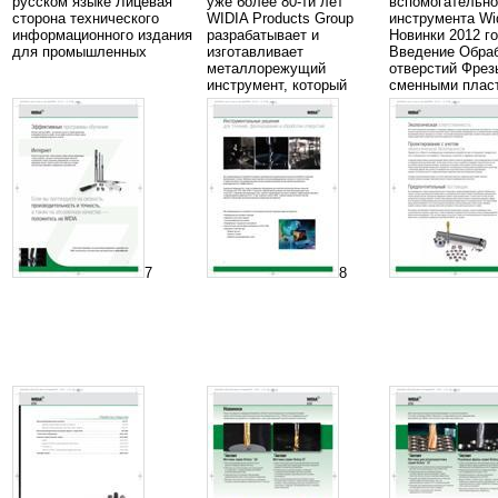
русском языке Лицевая
уже более 80-ти лет
вспомогательно
сторона технического
WIDIA Products Group
инструмента Wi
информационного издания
разрабатывает и
Новинки 2012 г
для промышленных
изготавливает
Введение Обра
металлорежущий
отверстий Фрез
инструмент, который
сменными плас
7
8