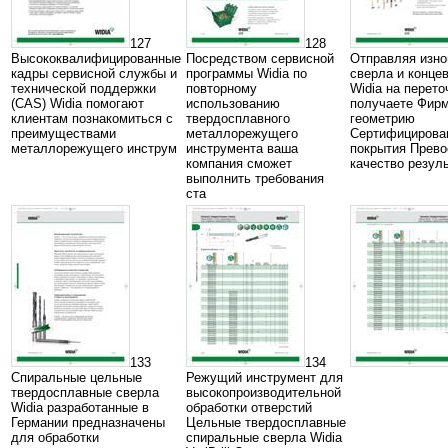
127
128
Высококвалифицированные
Посредством сервисной
Отправляя изн
кадры сервисной службы и
программы Widia по
сверла и конце
технической поддержки
повторному
Widia на перето
(CAS) Widia помогают
использованию
получаете Фир
клиентам познакомиться с
твердосплавного
геометрию
преимуществами
металлорежущего
Сертифицирова
металлорежущего инструм
инструмента ваша
покрытия Прево
компания сможет
качество резул
выполнить требования
ста
133
134
Спиральные цельные
Режущий инструмент для
твердосплавные сверла
высокопроизводительной
Widia разработанные в
обработки отверстий
Германии предназначены
Цельные твердосплавные
для обработки
спиральные сверла Widia