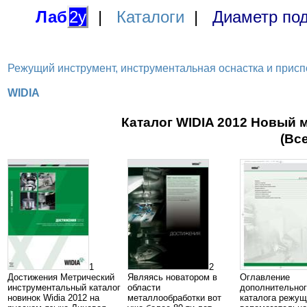
Лаб
2у
|
Каталоги
|
Диаметр под
Режущий инструмент, инструментальная оснастка и приспосо
WIDIA
Каталог WIDIA 2012 Новый 
(Вс
1
2
Достижения Метрический
Являясь новатором в
Оглавление
инструментальный каталог
области
дополнительног
новинок Widia 2012 на
металлообработки вот
каталога режущ