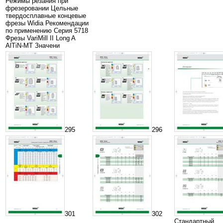
Режимы резания при
фрезеровании Цельные
твердосплавные концевые
фрезы Widia Рекомендации
по применению Серия 5718
Фрезы VariMill II Long A
AlTiN-MT Значени
295
296
301
302
Стандартный