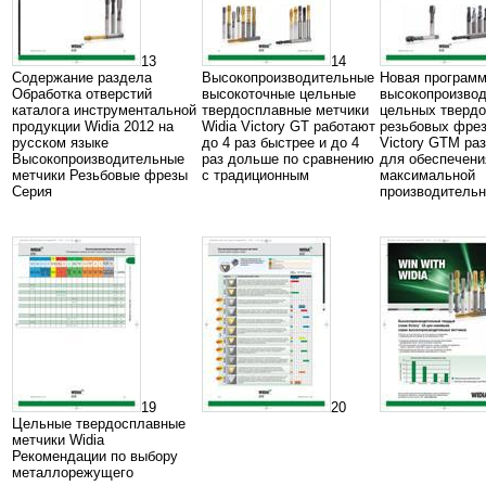
13
14
Содержание раздела
Высокопроизводительные
Новая програм
Обработка отверстий
высокоточные цельные
высокопроизво
каталога инструментальной
твердосплавные метчики
цельных тверд
продукции Widia 2012 на
Widia Victory GT работают
резьбовых фрез
русском языке
до 4 раз быстрее и до 4
Victory GTM ра
Высокопроизводительные
раз дольше по сравнению
для обеспечени
метчики Резьбовые фрезы
с традиционным
максимальной
Серия
производительн
19
20
Цельные твердосплавные
метчики Widia
Рекомендации по выбору
металлорежущего