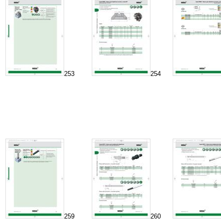
253
254
259
260