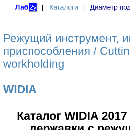
Лаб
2у
|
Каталоги
|
Диаметр под
Режущий инструмент, и
приспособления / Cutting
workholding
WIDIA
Каталог WIDIA 201
державки с реж