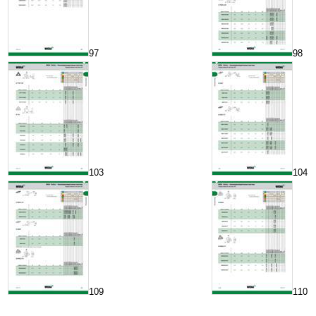
97
98
103
104
109
110