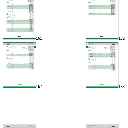
151
152
157
158