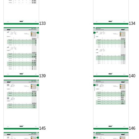
133
134
139
140
145
146