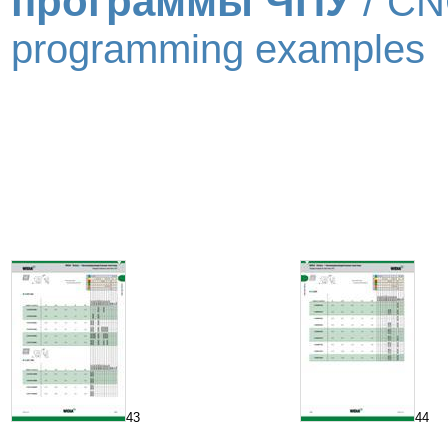
программы ЧПУ
/
CN
programming examples
43
44