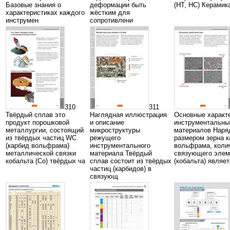
Базовые знания о
деформации быть
(HT, HC) Керамик
характеристиках каждого
жёстким для
инструмен
сопротивлени
310
311
Твёрдый сплав это
Наглядная иллюстрация
Основные характ
продукт порошковой
и описание
инструментальны
металлургии, состоящий
микроструктуры
материалов Наря
из твёрдых частиц WC
режущего
размером зерна 
(карбид вольфрама)
инструментального
вольфрама, коли
металлической связки
материала Твёрдый
связующего элем
кобальта (Co) твёрдых ча
сплав состоит из твёрдых
(кобальта) являе
частиц (карбидов) в
связующ