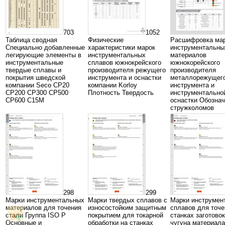
703
1052
Таблица сводная
Физические
Расшифровка ма
Специально добавленные
характеристики марок
инструментальны
легирующие элементы в
инструментальных
материалов
инструментальные
сплавов южнокрейского
южнокорейского
твердые сплавы и
производителя режущего
производителя
покрытия шведской
инструмента и оснастки
металлорежущег
компании Seco CP20
компании Korloy
инструмента и
CP200 CP300 CP500
Плотность Твердость
инструментально
CP600 C15M
оснастки Обозна
стружколомов
298
299
Марки инструментальных
Марки твердых сплавов с
Марки инструмен
материалов для точения
износостойким защитным
сплавов для точе
стали Группа ISO P
покрытием для токарной
станках заготовок
Основные и
обработки на станках
чугуна материала