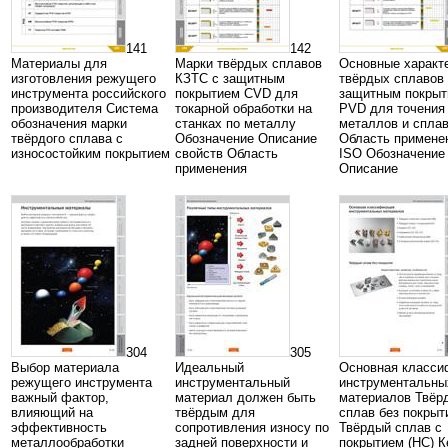
141
142
Материалы для
Марки твёрдых сплавов
Основные характ
изготовления режущего
КЗТС с защитным
твёрдых сплавов
инструмента российского
покрытием CVD для
защитным покры
производителя Система
токарной обработки на
PVD для точения
обозначения марки
станках по металлу
металлов и спла
твёрдого сплава с
Обозначение Описание
Область примене
износостойким покрытием
свойств Область
ISO Обозначение
применения
Описание
304
305
Выбор материала
Идеальный
Основная класси
режущего инструмента
инструментальный
инструментальны
важный фактор,
материал должен быть
материалов Твёр
влияющий на
твёрдым для
сплав без покрыт
эффективность
сопротивления износу по
Твёрдый сплав с
металлообработки
задней поверхности и
покрытием (HC) К