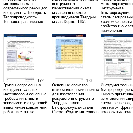
материалов для
инструмента
металлорежущег
современного режущего
Иерархическая схема
инструмента
инструмента Твердость
сплавов японского
Быстрорежущие с
Теплопроводность
производителя Твердый
сталь легированн
Тепловое расширение
сплав Кермет ПКА
хромом Основны
свойства и облас
применения
172
173
Группы современных
Основные свойства
Инструментальн
инструментальных
материалов применяемых
быстрорежущие с
материалов и основные
для изготовления
широко применяю
требования к ним в
режущего инструмента
изготовления сп
зависимости от условий
Твёрдый сплав
сверл, зенкеров,
выполнения конкретных
Быстрорежущая сталь
развёрток, фрез 
работ на станках
Сверхтвёрдые материалы
ножовочных поло