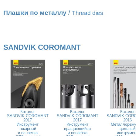
Плашки по металлу
/
Thread dies
SANDVIK COROMANT
Каталог
Каталог
Каталог
SANDVIK COROMANT
SANDVIK COROMANT
SANDVIK COR
2017
2017
2016
Инструмент
Инструмент
Металлореж
токарный
вращающийся
цельный
и оснастка
и оснастка
инструмен