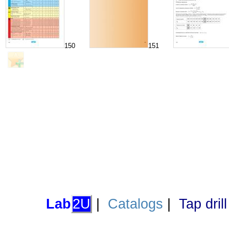
150
151
Lab
2U
|
Catalogs
|
Tap dril