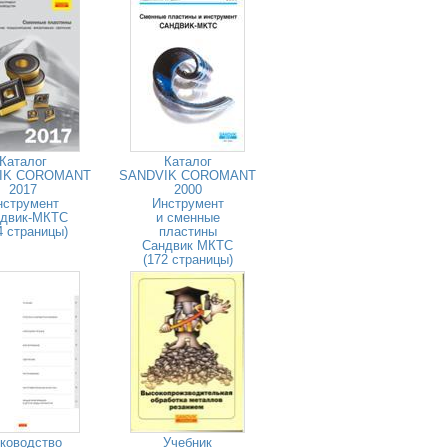
Каталог
Каталог
IK COROMANT
SANDVIK COROMANT
2017
2000
нструмент
Инструмент
двик-МКТС
и сменные
4 страницы)
пластины
Сандвик МКТС
(172 страницы)
ководство
Учебник