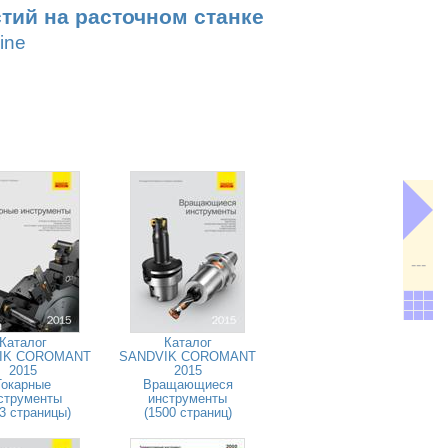
тий на расточном станке
ine
---
Каталог
Каталог
IK COROMANT
SANDVIK COROMANT
2015
2015
Токарные
Вращающиеся
струменты
инструменты
3 страницы)
(1500 страниц)