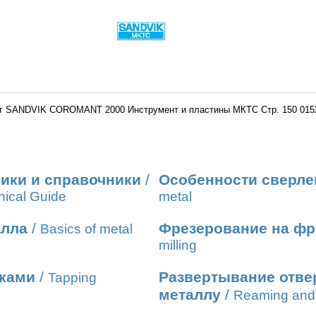
г SANDVIK COROMANT 2000 Инструмент и пластины МКТС Стр. 150 015
ики и справочники
/
Особенности сверле
nical Guide
metal
алла
/
Фрезерование на фр
Basics of metal
milling
иками
/
Развертывание отвер
Tapping
металлу
/
Reaming and 