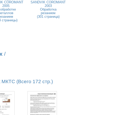
IK COROMANT
SANDVIK COROMANT
2005
2003
 обработке
Обработка
металлов
резанием
резанием
(301 страница)
4 страницы)
х
/
КТС (Всего 172 стр.)