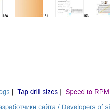
150
151
153
ogs
|
Tap drill sizes
|
Speed to RPM
азработчики сайта / Developers of si