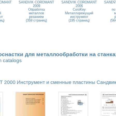
ROMANT
SANDVIK COROMANT
SANDVIK COROMANT
SANDV
2009
2006
y
Обработка
CoroKey
по
й
металлов
Металлорежущий
нт
резанием
инструмент
иц)
(359 страниц)
(195 страниц)
(56
оснастки для металлообработки на станка
m catalogs
2000 Инструмент и сменные пластины Сандвик М