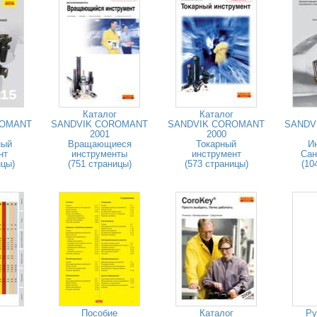
Каталог
Каталог
ROMANT
SANDVIK COROMANT
SANDVIK COROMANT
SANDV
2001
2000
ный
Вращающиеся
Токарный
И
нт
инструменты
инструмент
Сан
ицы)
(751 страницы)
(573 страницы)
(10
Пособие
Каталог
Ру