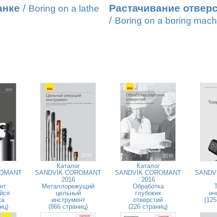
анке
/
Растачивание отверс
Boring on a lathe
/
Boring on a boring mach
Каталог
Каталог
ROMANT
SANDVIK COROMANT
SANDVIK COROMANT
SANDV
2016
2016
нт
Металлорежущий
Обработка
йся
цельный
глубоких
ин
ка
инструмент
отверстий
(125
иц)
(866 страниц)
(226 страниц)