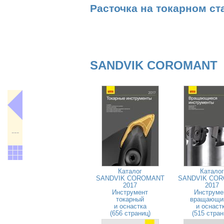
Расточка на токарном ст
SANDVIK COROMANT
---
Каталог
Каталог
SANDVIK COROMANT
SANDVIK CO
2017
2017
Инструмент
Инструме
токарный
вращающи
и оснастка
и оснаст
(656 страниц)
(515 стран