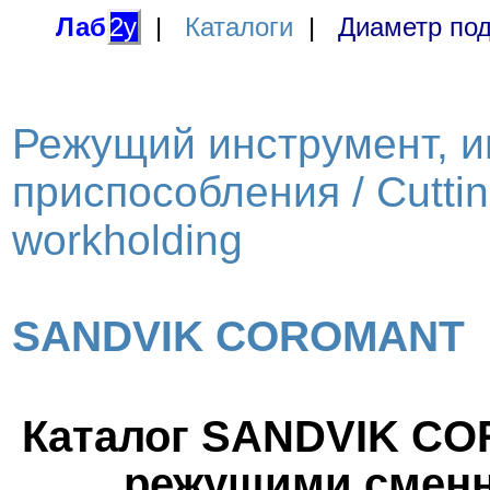
Лаб
2у
|
Каталоги
|
Диаметр под
Режущий инструмент, и
приспособления / Cutting
workholding
SANDVIK COROMANT
Каталог SANDVIK CO
режущими сменн