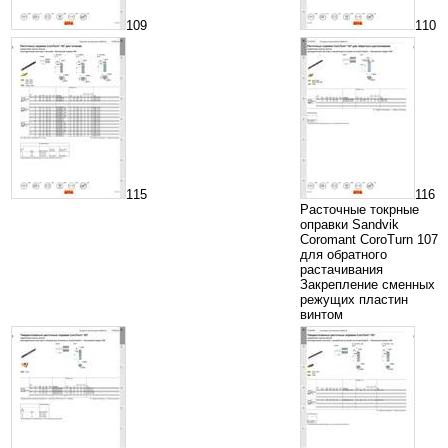
109
110
115
116
Расточные токрные
оправки Sandvik
Coromant CoroTurn 107
для обратного
растачивания
Закрепление сменных
режущих пластин
винтом