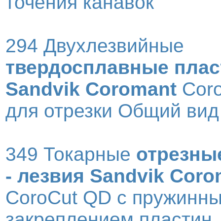
точения канавок
294 Двухлезвийные
твердосплавные пла
Sandvik Coromant
Coro
для отрезки Общий вид
349 Токарные
отрезны
- лезвия Sandvik Coro
CoroCut QD с пружинн
закреплением пластин