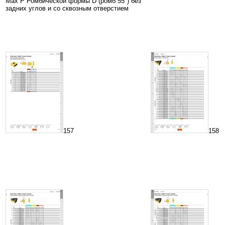
Max P Ромбической формы D (ромб 55°) без
задних углов и со сквозным отверстием
157
158