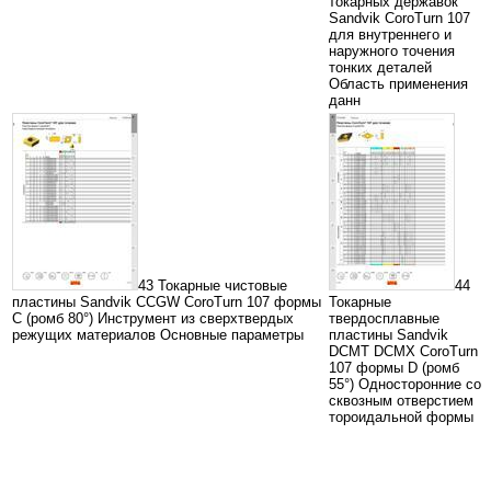
токарных державок
Sandvik CoroTurn 107
для внутреннего и
наружного точения
тонких деталей
Область применения
данн
43 Токарные чистовые
44
пластины Sandvik CCGW CoroTurn 107 формы
Токарные
С (ромб 80°) Инструмент из сверхтвердых
твердосплавные
режущих материалов Основные параметры
пластины Sandvik
DCMT DCMX CoroTurn
107 формы D (ромб
55°) Односторонние со
сквозным отверстием
тороидальной формы