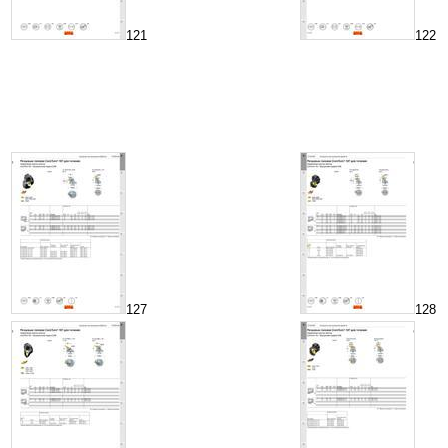
121
122
127
128