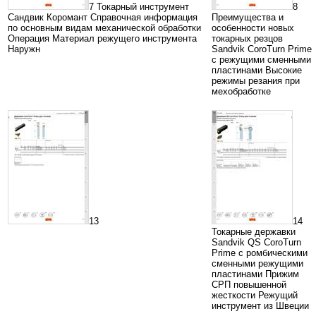
7 Токарный инструмент
8
Сандвик Коромант Справочная информация
Преимущества и
по основным видам механической обработки
особенности новых
Операция Материал режущего инструмента
токарных резцов
Наружн
Sandvik CoroTurn Prime
с режущими сменными
пластинами Высокие
режимы резания при
мехобработке
13
14
Токарные державки
Sandvik QS CoroTurn
Prime с ромбическими
сменными режущими
пластинами Прижим
СРП повышенной
жесткости Режущий
инструмент из Швеции