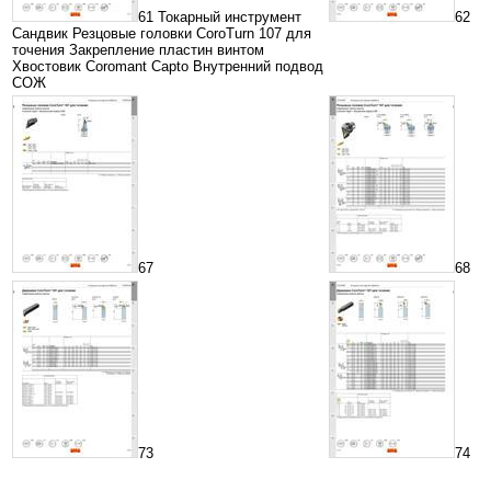
61 Токарный инструмент
62
Сандвик Резцовые головки CoroTurn 107 для
точения Закрепление пластин винтом
Хвостовик Coromant Capto Внутренний подвод
СОЖ
67
68
73
74