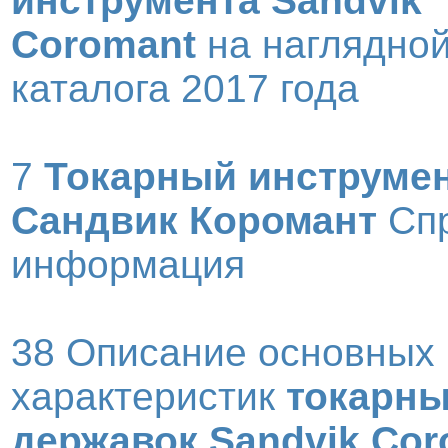
инструмента Sandvik
Coromant
на наглядной
каталога 2017 года
7
Токарный инструме
Сандвик Коромант
Спр
информация
38 Описание основных
характеристик
токарн
державок Sandvik Cor