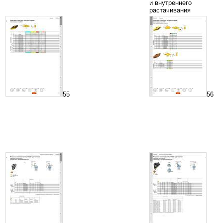
и внутреннего
растачивания
55
56