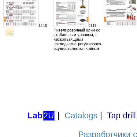
1110
1111
Нивелировочный клин со
стабильным уровнем, с
нескользящими
накладками, регулировка
осуществляется клином
Lab
2U
|
Catalogs
|
Tap dril
Разработчики са