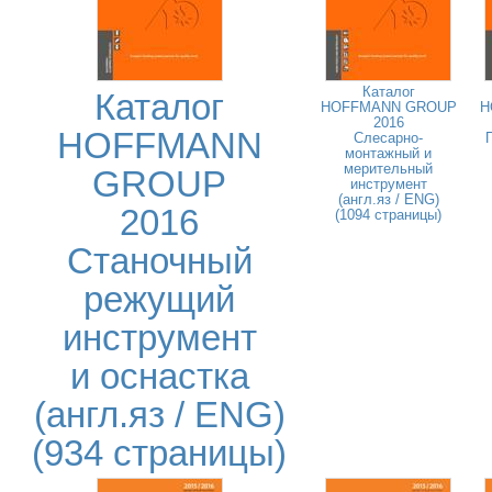
Каталог
Каталог
HOFFMANN GROUP
H
2016
HOFFMANN
Слесарно-
монтажный и
мерительный
GROUP
инструмент
(англ.яз / ENG)
2016
(1094 страницы)
Станочный
режущий
инструмент
и оснастка
(англ.яз / ENG)
(934 страницы)