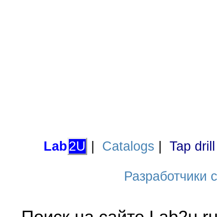
Lab
2U
|
Catalogs
|
Tap dril
Разработчики са