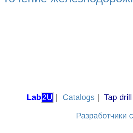
Lab
2U
|
Catalogs
|
Tap dril
Разработчики са