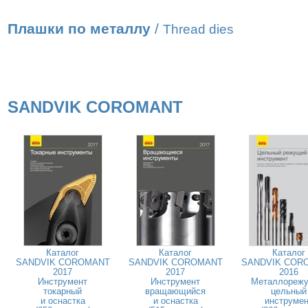
Плашки по металлу
/
Thread dies
SANDVIK COROMANT
Каталог
Каталог
Каталог
SANDVIK COROMANT
SANDVIK COROMANT
SANDVIK COR
2017
2017
2016
Инструмент
Инструмент
Металлореж
токарный
вращающийся
цельный
и оснастка
и оснастка
инструмен