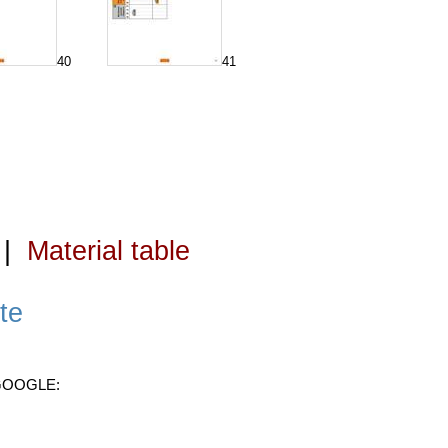
40
41
|
Material table
te
 GOOGLE: