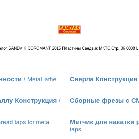
алог SANDVIK COROMANT 2015 Пластины Сандвик МКТС Стр. 36 0038 L
нности
/
Сверла Конструкция
Metal lathe
аллу Конструкция
/
Сборные фрезы с С
Метчик для накатки 
read taps for metal
taps