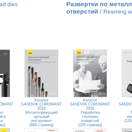
Развертки по метал
ad dies
отверстий
/
Reaming an
Каталог
Каталог
ROMANT
SANDVIK COROMANT
SANDVIK COROMANT
SANDV
2016
2016
нт
Металлорежущий
Обработка
йся
цельный
глубоких
ин
ка
инструмент
отверстий
(125
иц)
(866 страниц)
(226 страниц)