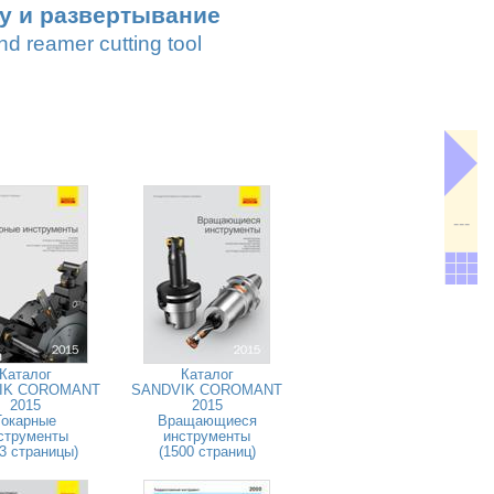
лу и развертывание
d reamer cutting tool
---
Каталог
Каталог
IK COROMANT
SANDVIK COROMANT
2015
2015
Токарные
Вращающиеся
струменты
инструменты
3 страницы)
(1500 страниц)