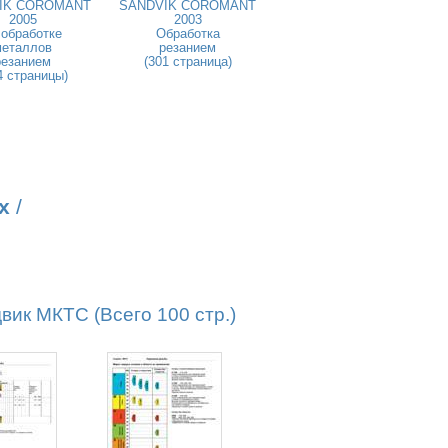
IK COROMANT
SANDVIK COROMANT
2005
2003
 обработке
Обработка
металлов
резанием
резанием
(301 страница)
4 страницы)
х
/
к МКТС (Всего 100 стр.)