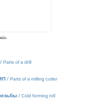
ab2u
/
Parts of a drill
МП
/
Parts of a milling cutter
резьбы
/
Cold forming roll