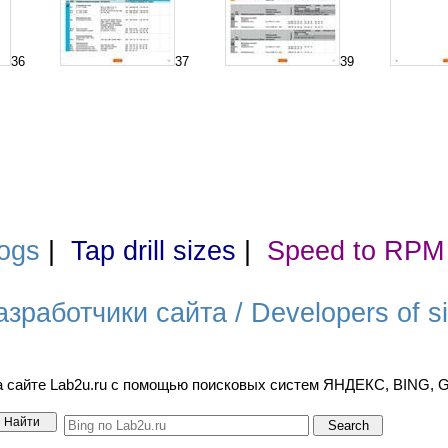
36
37
39
ogs
|
Tap drill sizes
|
Speed to RPM
азработчики сайта / Developers of si
а сайте Lab2u.ru с помощью поисковых систем ЯНДЕКС, BING,