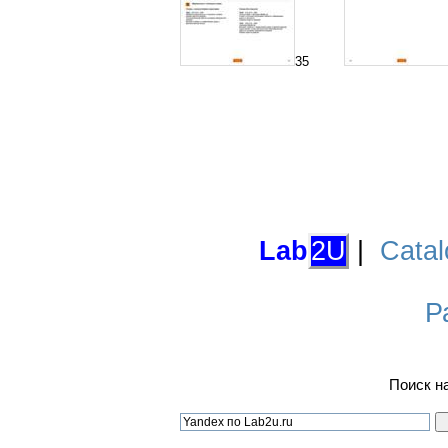
35
Lab
2U
|
Catal
Р
Поиск н