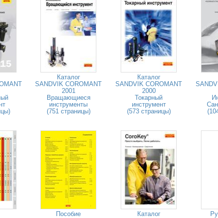
Каталог
Каталог
ROMANT
SANDVIK COROMANT
SANDVIK COROMANT
SANDV
2001
2000
ный
Вращающиеся
Токарный
И
нт
инструменты
инструмент
Сан
ицы)
(751 страницы)
(573 страницы)
(10
Пособие
Каталог
Ру