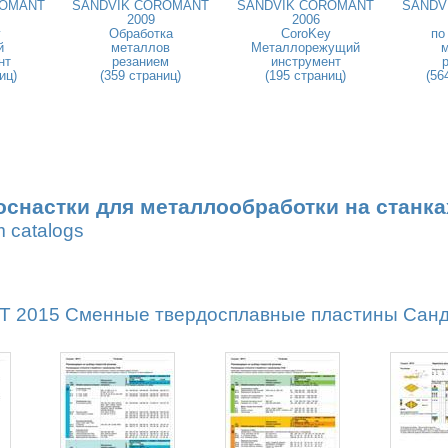
ROMANT
SANDVIK COROMANT
SANDVIK COROMANT
SANDV
2009
2006
y
Обработка
CoroKey
по
й
металлов
Металлорежущий
нт
резанием
инструмент
иц)
(359 страниц)
(195 страниц)
(56
оснастки для металлообработки на станка
m catalogs
2015 Сменные твердосплавные пластины Сандви