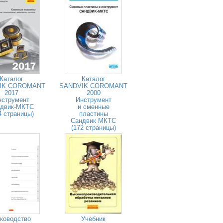
Каталог
Каталог
IK COROMANT
SANDVIK COROMANT
2017
2000
нструмент
Инструмент
двик-МКТС
и сменные
4 страницы)
пластины
Сандвик МКТС
(172 страницы)
ководство
Учебник