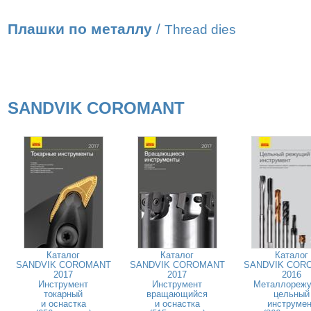
Плашки по металлу
/
Thread dies
SANDVIK COROMANT
Каталог
Каталог
Каталог
SANDVIK COROMANT
SANDVIK COROMANT
SANDVIK COR
2017
2017
2016
Инструмент
Инструмент
Металлореж
токарный
вращающийся
цельный
и оснастка
и оснастка
инструмен