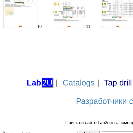
10
11
Lab
2U
|
Catalogs
|
Tap dril
Разработчики са
Поиск на сайте Lab2u.ru с пом