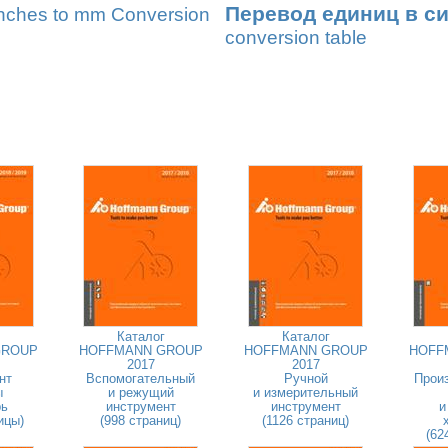
Перевод единиц в с
nches to mm Conversion
conversion table
Каталог
Каталог
GROUP
HOFFMANN GROUP
HOFFMANN GROUP
HOFF
2017
2017
нт
Вспомогательный
Ручной
Прои
ы
и режущий
и измерительный
рь
инструмент
инструмент
и
ицы)
(998 страниц)
(1126 страниц)
(62