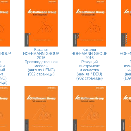
Каталог
Каталог
GROUP
HOFFMANN GROUP
HOFFMANN GROUP
HOFF
2016
2016
о-
Производственная
Режущий
й и
мебель
инструмент
изм
ный
(англ.яз / ENG)
и оснастка
и
нт
(562 страницы)
(нем.яз / DEU)
(не
ENG)
(932 страницы)
(109
ицы)