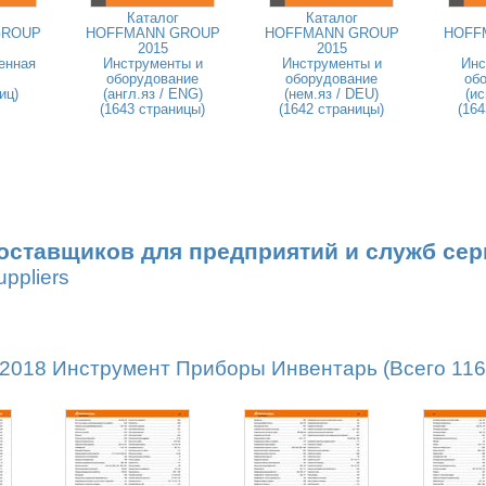
Каталог
Каталог
GROUP
HOFFMANN GROUP
HOFFMANN GROUP
HOFF
2015
2015
енная
Инструменты и
Инструменты и
Инс
оборудование
оборудование
об
иц)
(англ.яз / ENG)
(нем.яз / DEU)
(ис
(1643 страницы)
(1642 страницы)
(164
оставщиков для предприятий и служб сер
uppliers
18 Инструмент Приборы Инвентарь (Всего 1162