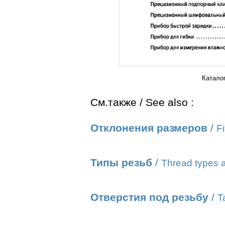
Катало
См.также / See also :
Отклонения размеров
/
Fi
Типы резьб
/
Thread types a
Отверстия под резьбу
/
T