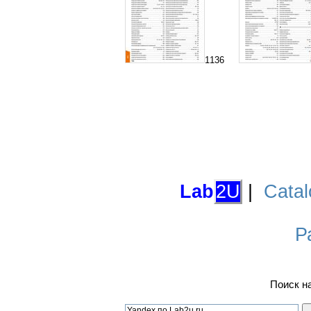
1136
Lab
2U
|
Catal
Р
Поиск н