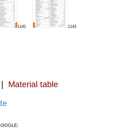
1141
1142
|
Material table
te
 GOOGLE: