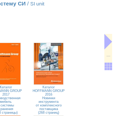
истему СИ
/
SI unit
---
Каталог
Каталог
MANN GROUP
HOFFMANN GROUP
2017
2016
зводственная
Новинки
мебель
инструмента
 системы
от комплексного
хранения
поставщика
4 страницы)
(268 страниц)