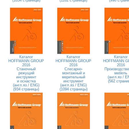
(1034 страницы)
(1162 страницы)
(998 страни
Каталог
Каталог
Каталог
HOFFMANN GROUP
HOFFMANN GROUP
HOFFMANN G
2016
2016
2016
Станочный
Слесарно-
Производстве
режущий
монтажный и
мебель
инструмент
мерительный
(англ.яз / E
и оснастка
инструмент
(562 страни
(англ.яз / ENG)
(англ.яз / ENG)
(934 страницы)
(1094 страницы)