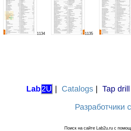
1134
1135
Lab
2U
|
Catalogs
|
Tap dril
Разработчики са
Поиск на сайте Lab2u.ru с пом