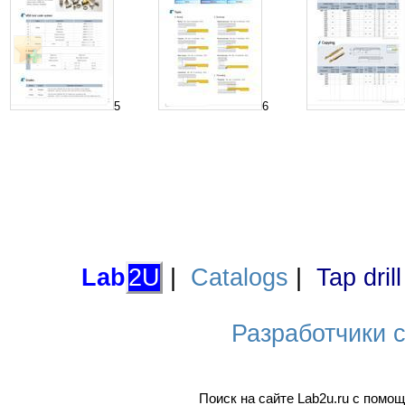
5
6
Lab
2U
|
Catalogs
|
Tap dril
Разработчики са
Поиск на сайте Lab2u.ru с пом