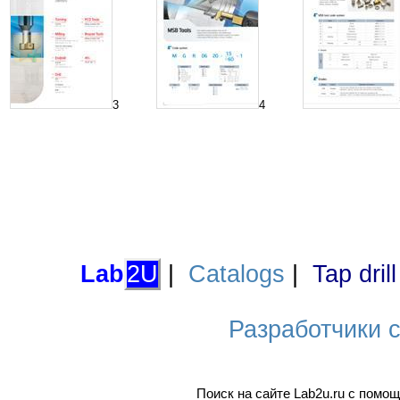
3
4
Lab
2U
|
Catalogs
|
Tap dril
Разработчики са
Поиск на сайте Lab2u.ru с пом