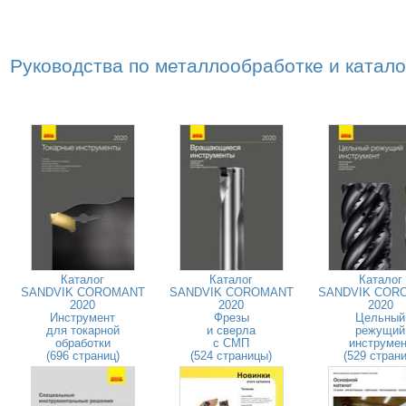
Руководства по металлообработке и катал
Каталог
Каталог
Каталог
SANDVIK COROMANT
SANDVIK COROMANT
SANDVIK COR
2020
2020
2020
Инструмент
Фрезы
Цельный
для токарной
и сверла
режущий
обработки
с СМП
инструмен
(696 страниц)
(524 страницы)
(529 страни