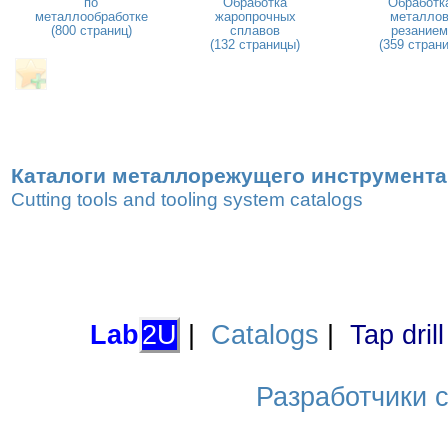
по
Обработка
Обработк
металлообработке
жаропрочных
металло
(800 страниц)
сплавов
резанием
(132 страницы)
(359 страни
Каталоги металлорежущего инструмента,
Cutting tools and tooling system catalogs
Lab
2U
|
Catalogs
|
Tap dril
Разработчики са