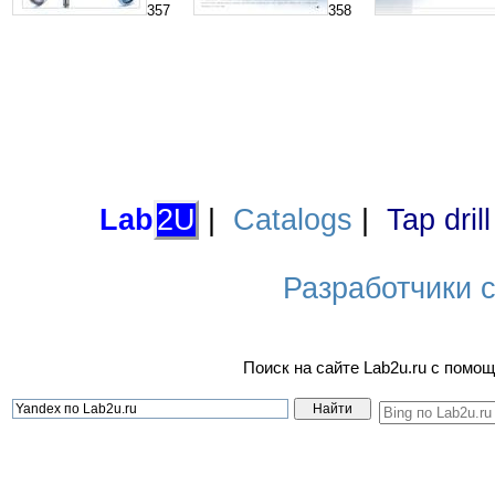
357
358
Lab
2U
|
Catalogs
|
Tap dril
Разработчики са
Поиск на сайте Lab2u.ru с пом