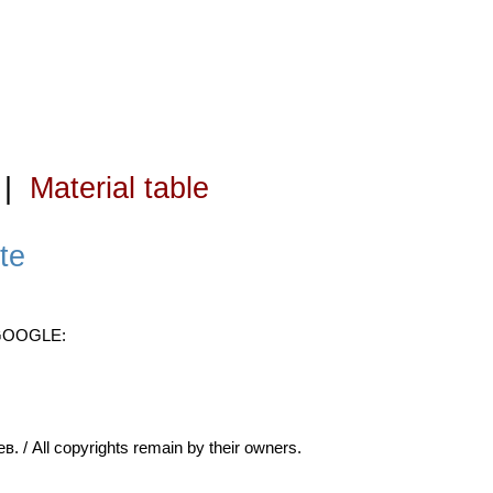
|
Material table
te
 GOOGLE:
ll copyrights remain by their owners.