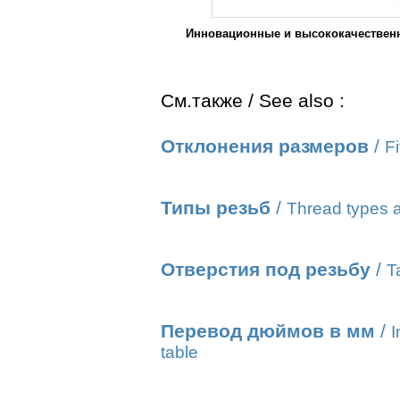
Инновационные и высококачественн
См.также / See also :
Отклонения размеров
/
Fi
Типы резьб
/
Thread types a
Отверстия под резьбу
/
T
Перевод дюймов в мм
/
I
table