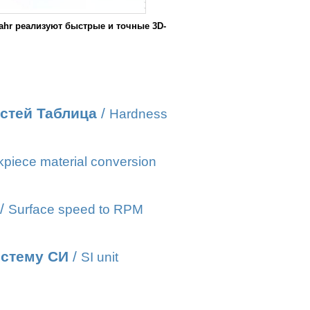
hr реализуют быстрые и точные 3D-
стей Таблица
/
Hardness
piece material conversion
/
Surface speed to RPM
истему СИ
/
SI unit