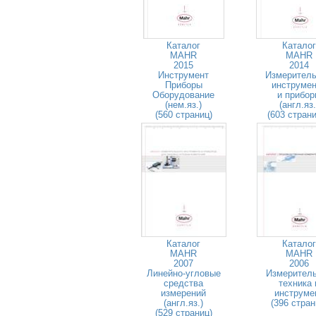
Каталог
Каталог
MAHR
MAHR
2015
2014
Инструмент
Измерител
Приборы
инструме
Оборудование
и прибо
(нем.яз.)
(англ.яз.
(560 страниц)
(603 стран
Каталог
Каталог
MAHR
MAHR
2007
2006
Линейно-угловые
Измерител
средства
техника 
измерений
инструме
(англ.яз.)
(396 стран
(529 страниц)