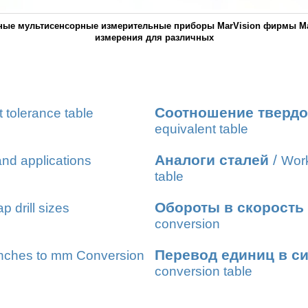
ые мультисенсорные измерительные приборы MarVision фирмы Ma
измерения для различных
Соотношение твердо
t tolerance table
equivalent table
Аналоги сталей
/
nd applications
Work
table
Обороты в скорость
ap drill sizes
conversion
Перевод единиц в с
nches to mm Conversion
conversion table