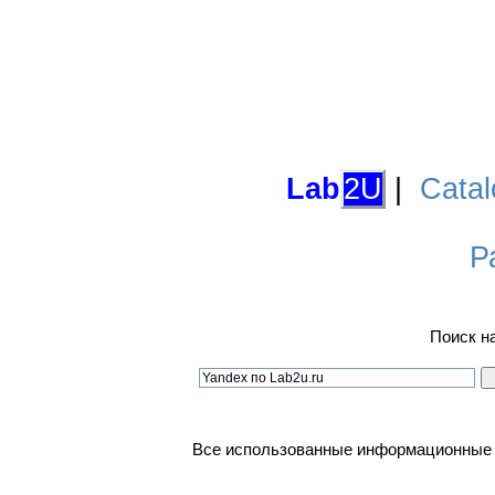
Lab
2U
|
Catal
Р
Поиск н
Все использованные информационные ма