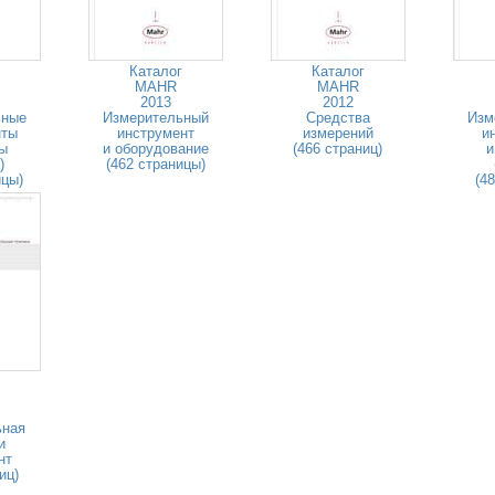
Каталог
Каталог
MAHR
MAHR
2013
2012
ьные
Измерительный
Средства
Изм
нты
инструмент
измерений
и
ры
и оборудование
(466 страниц)
и
)
(462 страницы)
ицы)
(4
ьная
и
нт
иц)