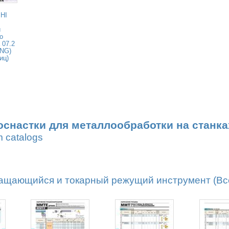
HI
и
о
 07.2
ENG)
иц)
оснастки для металлообработки на станка
m catalogs
ащающийся и токарный режущий инструмент (Все