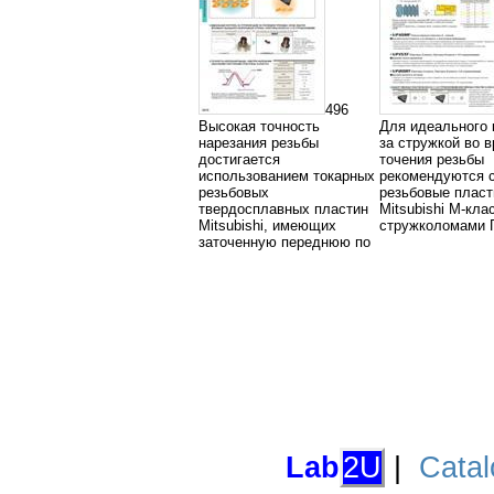
496
Высокая точность
Для идеального 
нарезания резьбы
за стружкой во 
достигается
точения резьбы
использованием токарных
рекомендуются 
резьбовых
резьбовые плас
твердосплавных пластин
Mitsubishi М-кла
Mitsubishi, имеющих
стружколомами 
заточенную переднюю по
Lab
2U
|
Catal