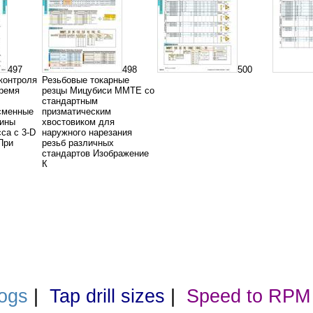
497
498
500
контроля
Резьбовые токарные
время
резцы Мицубиси MMTE со
стандартным
сменные
призматическим
тины
хвостовиком для
сса с 3-D
наружного нарезания
При
резьб различных
стандартов Изображение
К
ogs
|
Tap drill sizes
|
Speed to RPM