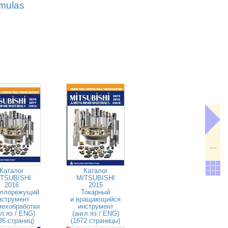
rmulas
---
Каталог
Каталог
TSUBISHI
MITSUBISHI
2016
2015
ллорежущий
Токарный
нструмент
и вращающийся
мехобработки
инструмент
гл.яз / ENG)
(англ.яз / ENG)
36 страниц)
(1672 страницы)