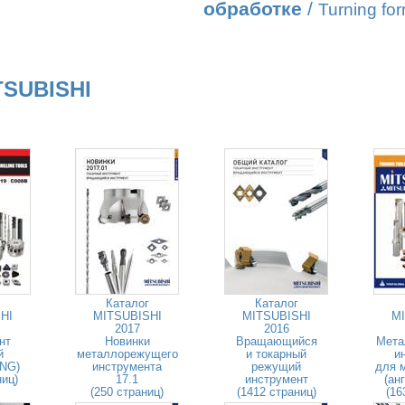
обработке
/
Turning fo
TSUBISHI
Каталог
Каталог
HI
MITSUBISHI
MITSUBISHI
MI
2017
2016
нт
Новинки
Вращающийся
Мета
й
металлорежущего
и токарный
и
ENG)
инструмента
режущий
для 
ниц)
17.1
инструмент
(ан
(250 страниц)
(1412 страниц)
(16