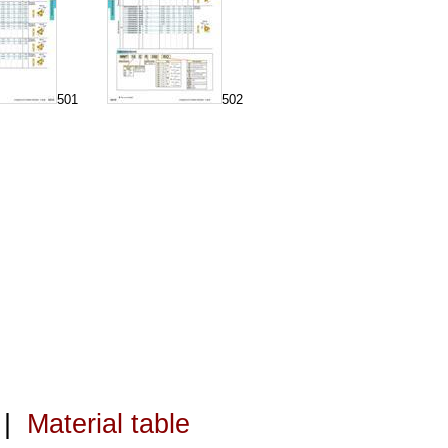
501
502
|
Material table