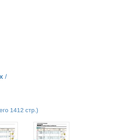
х
/
го 1412 стр.)