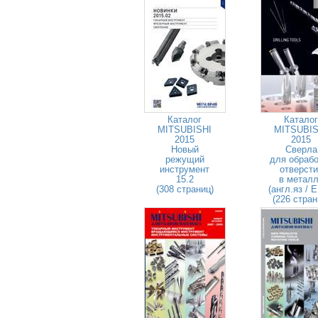
Каталог
Каталог
MITSUBISHI
MITSUBIS
2015
2015
Новый
Сверла
режущий
для обрабо
инструмент
отверсти
15.2
в метал
(308 страниц)
(англ.яз / 
(226 стран