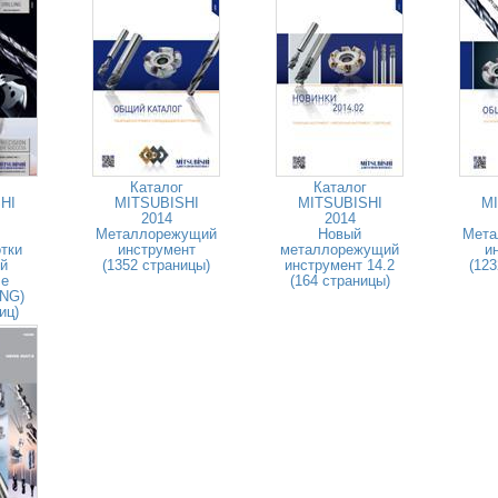
Каталог
Каталог
HI
MITSUBISHI
MITSUBISHI
MI
2014
2014
Металлорежущий
Новый
Мета
тки
инструмент
металлорежущий
и
й
(1352 страницы)
инструмент 14.2
(123
ле
(164 страницы)
ENG)
иц)