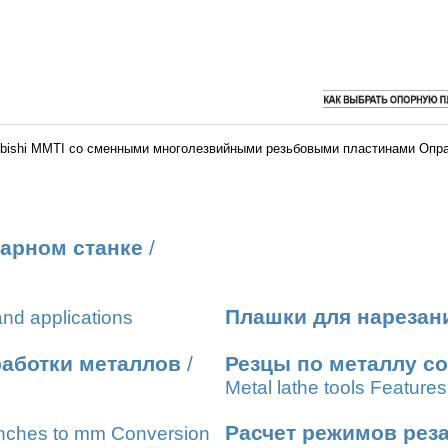
ubishi MMTI со сменными многолезвийными резьбовыми пластинами Опра
карном станке
/
Плашки для нарезан
nd applications
работки металлов
/
Резцы по металлу с
Metal lathe tools Features
Расчет режимов рез
nches to mm Conversion