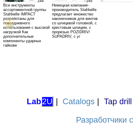
144
145
Все инструменты
Немецкая компания-
ассортиментной группы
производитель Stahlwille
Stahlwille IMPACT
предлагает множество
разработаны для
наконечников для винтов
повседневного
со шлицевой головкой, с
использования с высокой
крестовым шлицем, с
нагрузкой Как
прорезью POZIDRIV/
дополнительные
SUPADRIV, с уг
компоненты ударных
гайкове
Lab
2U
|
Catalogs
|
Tap dril
Разработчики са