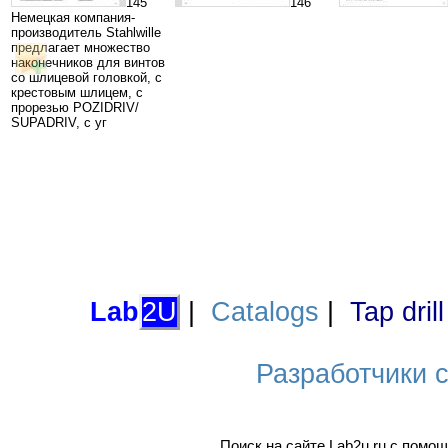
145
146
Немецкая компания-
производитель Stahlwille
предлагает множество
наконечников для винтов
со шлицевой головкой, с
крестовым шлицем, с
прорезью POZIDRIV/
SUPADRIV, с уг
Lab
2U
|
Catalogs
|
Tap dril
Разработчики са
Поиск на сайте Lab2u.ru с пом