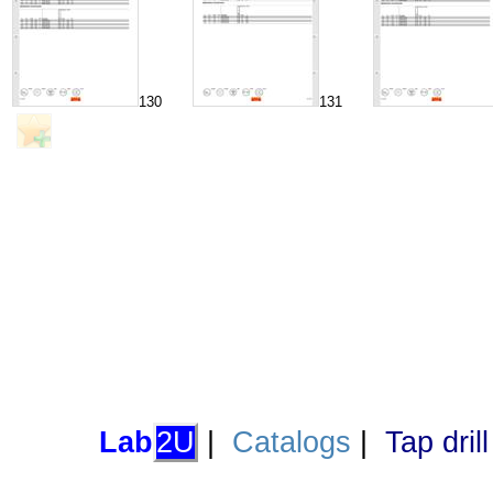
130
131
Lab
2U
|
Catalogs
|
Tap dril