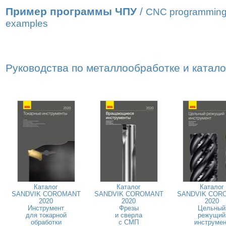
Пример программы ЧПУ
/
CNC programmin
examples
Руководства по металлообработке и катал
Каталог
Каталог
Каталог
SANDVIK COROMANT
SANDVIK COROMANT
SANDVIK COR
2020
2020
2020
Инструмент
Фрезы
Цельный
для токарной
и сверла
режущий
обработки
с СМП
инструмен