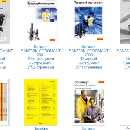
Каталог
Каталог
ROMANT
SANDVIK COROMANT
SANDVIK COROMANT
SANDV
2001
2000
ный
Вращающиеся
Токарный
И
нт
инструменты
инструмент
Сан
ицы)
(751 страницы)
(573 страницы)
(10
Пособие
Каталог
Ру