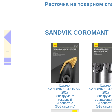
Расточка на токарном ст
SANDVIK COROMANT
---
Каталог
Каталог
SANDVIK COROMANT
SANDVIK CO
2017
2017
Инструмент
Инструме
токарный
вращающи
и оснастка
и оснаст
(656 страниц)
(515 стран