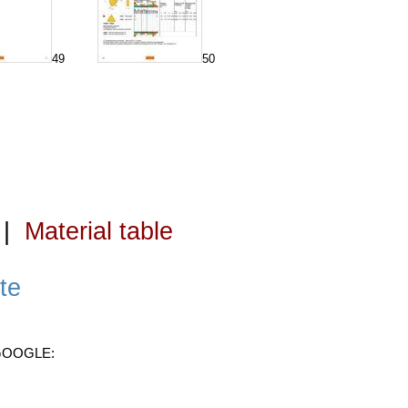
49
50
|
Material table
te
 GOOGLE: