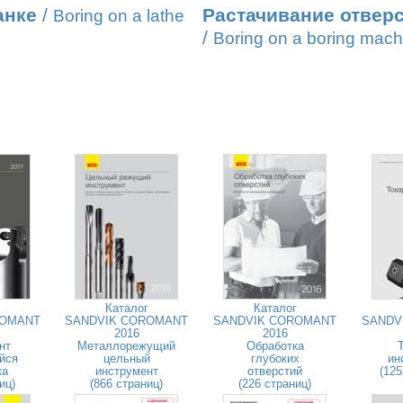
анке
/
Растачивание отверс
Boring on a lathe
/
Boring on a boring mach
Каталог
Каталог
ROMANT
SANDVIK COROMANT
SANDVIK COROMANT
SANDV
2016
2016
нт
Металлорежущий
Обработка
йся
цельный
глубоких
ин
ка
инструмент
отверстий
(125
иц)
(866 страниц)
(226 страниц)