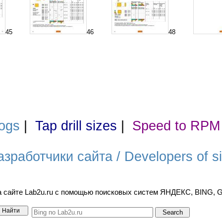
45
46
48
ogs
|
Tap drill sizes
|
Speed to RPM
азработчики сайта / Developers of si
а сайте Lab2u.ru с помощью поисковых систем ЯНДЕКС, BING,