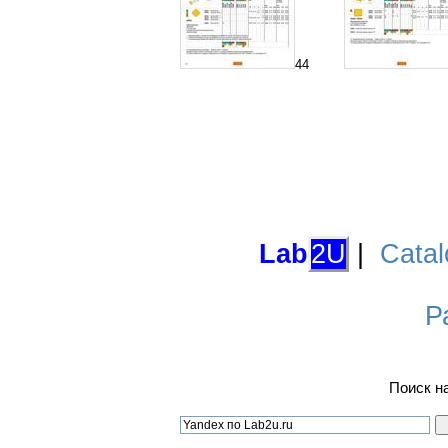
44
Lab
2U
|
Catal
Р
Поиск н