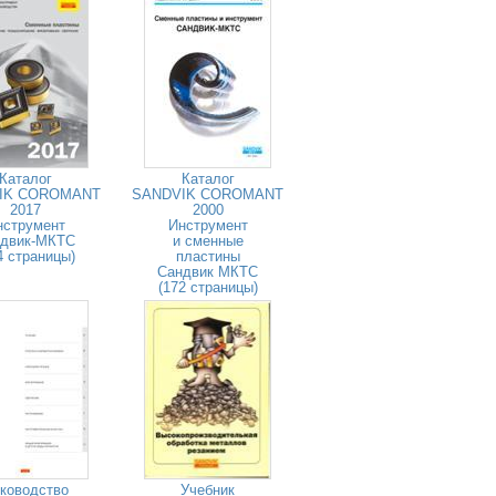
Каталог
Каталог
IK COROMANT
SANDVIK COROMANT
2017
2000
нструмент
Инструмент
двик-МКТС
и сменные
4 страницы)
пластины
Сандвик МКТС
(172 страницы)
ководство
Учебник