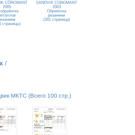
IK COROMANT
SANDVIK COROMANT
2005
2003
 обработке
Обработка
металлов
резанием
резанием
(301 страница)
4 страницы)
х
/
к МКТС (Всего 100 стр.)