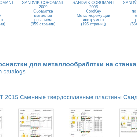
ROMANT
SANDVIK COROMANT
SANDVIK COROMANT
SANDV
2009
2006
y
Обработка
CoroKey
по
й
металлов
Металлорежущий
нт
резанием
инструмент
иц)
(359 страниц)
(195 страниц)
(56
оснастки для металлообработки на станка
m catalogs
2015 Сменные твердосплавные пластины Сандви