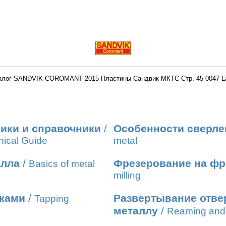
алог SANDVIK COROMANT 2015 Пластины Сандвик МКТС Стр. 45 0047 L
ики и справочники
/
Особенности сверле
nical Guide
metal
алла
/
Фрезерование на фр
Basics of metal
milling
иками
/
Развертывание отвер
Tapping
металлу
/
Reaming and 