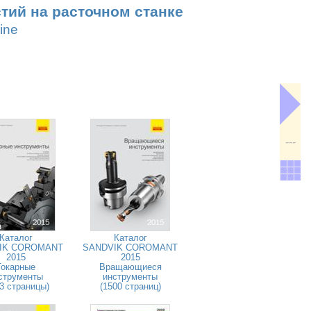
тий на расточном станке
ine
---
Каталог
Каталог
IK COROMANT
SANDVIK COROMANT
2015
2015
Токарные
Вращающиеся
струменты
инструменты
3 страницы)
(1500 страниц)