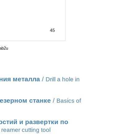
ab2u
ния металла
/
Drill a hole in
езерном станке
/
Basics of
стий и развертки по
reamer cutting tool