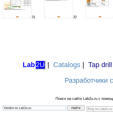
31
32
Lab
2U
|
Catalogs
|
Tap dril
Разработчики са
Поиск на сайте Lab2u.ru с пом