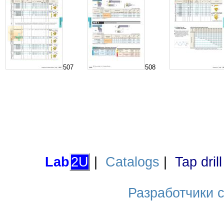
507
508
Lab
2U
|
Catalogs
|
Tap dril
Разработчики са