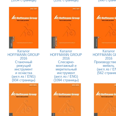
(1034 страницы)
(1162 страницы)
(998 страни
Каталог
Каталог
Каталог
HOFFMANN GROUP
HOFFMANN GROUP
HOFFMANN G
2016
2016
2016
Станочный
Слесарно-
Производстве
режущий
монтажный и
мебель
инструмент
мерительный
(англ.яз / E
и оснастка
инструмент
(562 страни
(англ.яз / ENG)
(англ.яз / ENG)
(934 страницы)
(1094 страницы)