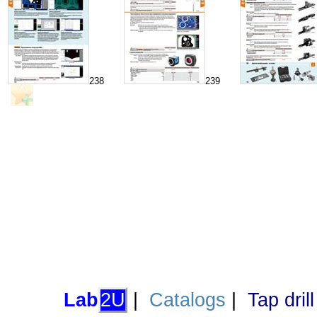
238
239
Lab
2U
|
Catalogs
|
Tap dril