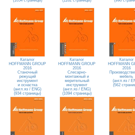
(1034 страницы)
(1162 страницы)
(998 страни
Каталог
Каталог
Каталог
HOFFMANN GROUP
HOFFMANN GROUP
HOFFMANN G
2016
2016
2016
Станочный
Слесарно-
Производстве
режущий
монтажный и
мебель
инструмент
мерительный
(англ.яз / E
и оснастка
инструмент
(562 страни
(англ.яз / ENG)
(англ.яз / ENG)
(934 страницы)
(1094 страницы)