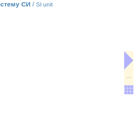
истему СИ
/
SI unit
---