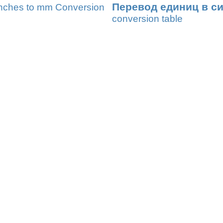
Перевод единиц в с
nches to mm Conversion
conversion table