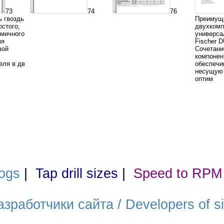
73
74
76
 гвоздь
Преимущ
остого,
двухкомп
омичного
универса
мя
Fischer
вой
Сочетани
компонен
еля в дв
обеспечи
несущую 
оптим
ogs
|
Tap drill sizes
|
Speed to RPM
азработчики сайта / Developers of si