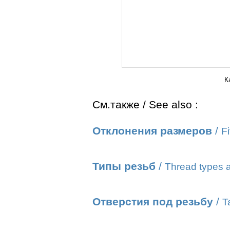
К
См.также / See also :
Отклонения размеров
/
Fi
Типы резьб
/
Thread types a
Отверстия под резьбу
/
T