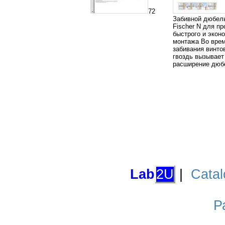
72
Забивной дюбель
Fischer N для пр
быстрого и экон
монтажа Во вре
забивания винто
гвоздь вызывает
расширение дюб
Lab
2U
|
Catal
Р