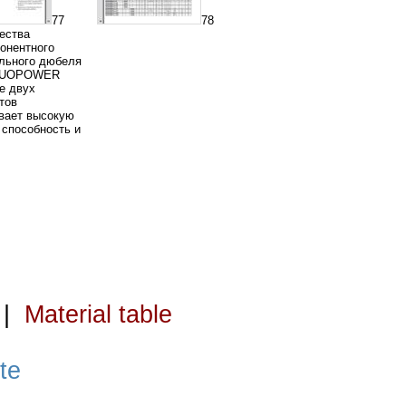
77
78
ества
онентного
льного дюбеля
 DUOPOWER
е двух
тов
вает высокую
способность и
|
Material table
te