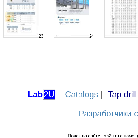
23
24
Lab
2U
|
Catalogs
|
Tap dril
Разработчики са
Поиск на сайте Lab2u.ru с пом