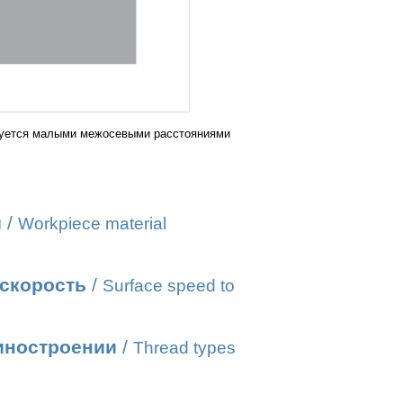
изуется малыми межосевыми расстояниями
и
/
Workpiece material
 скорость
/
Surface speed to
иностроении
/
Thread types