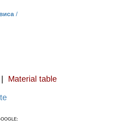
виса
/
|
Material table
te
 GOOGLE: