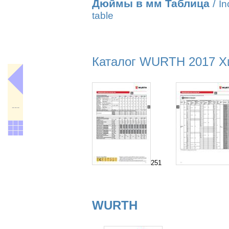
Дюймы в мм Таблица
/
In
table
Каталог WURTH 2017 Хи
---
251
WURTH