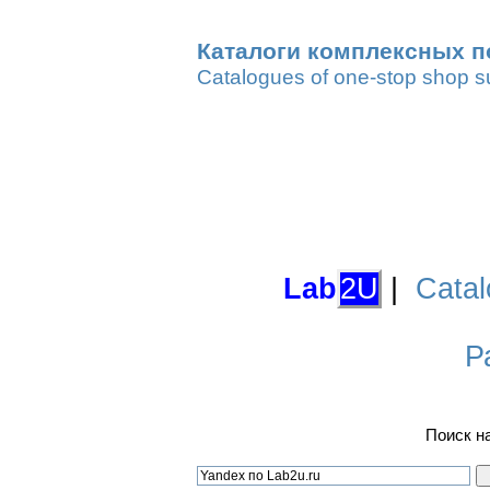
Каталоги комплексных п
Catalogues of one-stop shop s
Lab
2U
|
Catal
Р
Поиск н