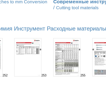
Современные инстр
ches to mm Conversion
/
Cutting tool materials
мия Инструмент Расходные материалы (
252
253
255