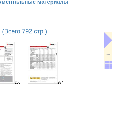
ументальные материалы
Всего 792 стр.)
---
256
257