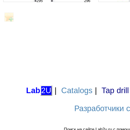
295
296
Lab
2U
|
Catalogs
|
Tap dril
Разработчики са
Поиск на сайте Lab2u.ru с пом