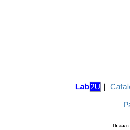
Lab
2U
|
Catal
Р
Поиск н