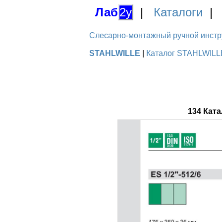
Лаб
2у
|
Каталоги
Слесарно-монтажный ручной инстру
STAHLWILLE
|
Каталог STAHLWILLE
134 Кат