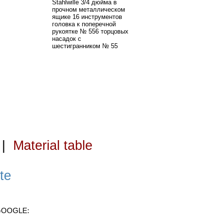
Stahlwille 3/4 дюйма в
прочном металлическом
ящике 16 инструментов
головка к поперечной
рукоятке № 556 торцовых
насадок с
шестигранником № 55
|
Material table
te
 GOOGLE: