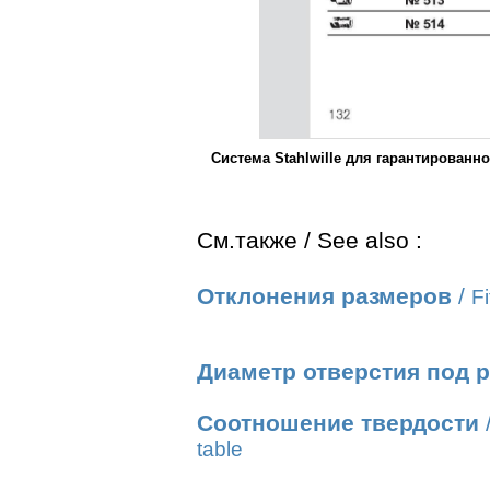
Система Stahlwille для гарантирован
См.также / See also :
Отклонения размеров
/
Fi
Диаметр отверстия под 
Соотношение твердости
table