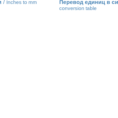
м
/
Перевод единиц в с
Inches to mm
conversion table