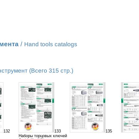
умента
/
Hand tools catalogs
трумент (Всего 315 стр.)
132
133
135
Наборы торцовых ключей