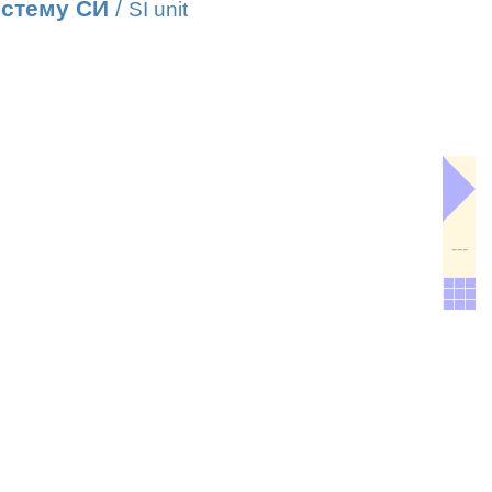
истему СИ
/
SI unit
---