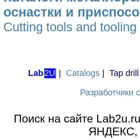
оснастки и приспос
Cutting tools and toolin
Lab
2U
|
Catalogs
|
Tap dril
Разработчики са
Поиск на сайте Lab2u.r
ЯНДЕКС,