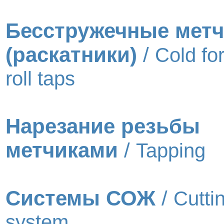
Бесстружечные мет
(раскатники)
/
Cold fo
roll taps
Нарезание резьбы
метчиками
/
Tapping
Системы СОЖ
/
Cuttin
system