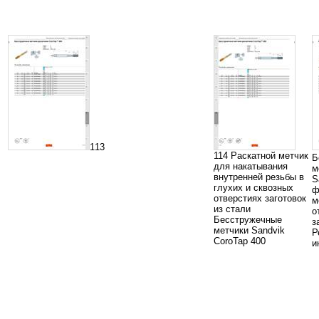
113
114 Раскатной метчик
Б
для накатывания
м
внутренней резьбы в
S
глухих и сквозных
ф
отверстиях заготовок
м
из стали
о
Бесстружечные
з
метчики Sandvik
Р
CoroTap 400
и