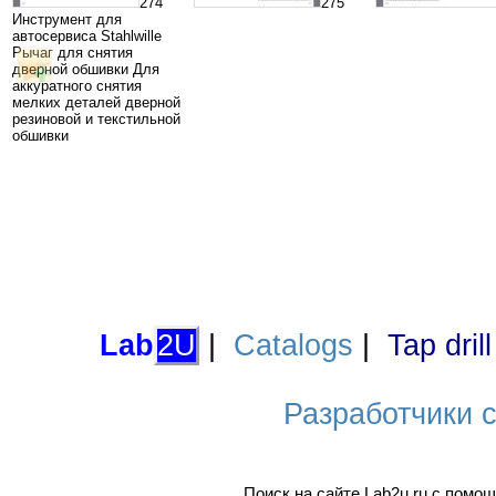
274
275
Инструмент для
автосервиса Stahlwille
Рычаг для снятия
дверной обшивки Для
аккуратного снятия
мелких деталей дверной
резиновой и текстильной
обшивки
Lab
2U
|
Catalogs
|
Tap dril
Разработчики са
Поиск на сайте Lab2u.ru с пом