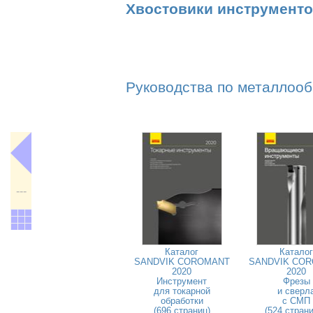
Хвостовики инструмент
Руководства по металлооб
---
Каталог
Каталог
SANDVIK COROMANT
SANDVIK CO
2020
2020
Инструмент
Фрезы
для токарной
и сверл
обработки
с СМП
(696 страниц)
(524 стран