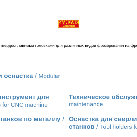
твердосплавными головками для различных видов фрезерования на фре
 оснастка
/
Modular
нструмент для
Техническое обслуж
maintenance
ls for CNC machine
танков по металлу
/
Оснастка для сверл
станков
/
Tool holders fo