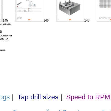
145
146
148
онцевые
ой
рования
вов на
ение
ogs
|
Tap drill sizes
|
Speed to RPM