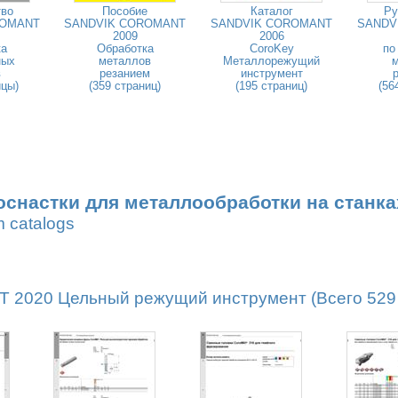
тво
Пособие
Каталог
Ру
ROMANT
SANDVIK COROMANT
SANDVIK COROMANT
SANDV
2009
2006
ка
Обработка
CoroKey
по
ных
металлов
Металлорежущий
в
резанием
инструмент
ицы)
(359 страниц)
(195 страниц)
(56
оснастки для металлообработки на станка
m catalogs
2020 Цельный режущий инструмент (Всего 529 