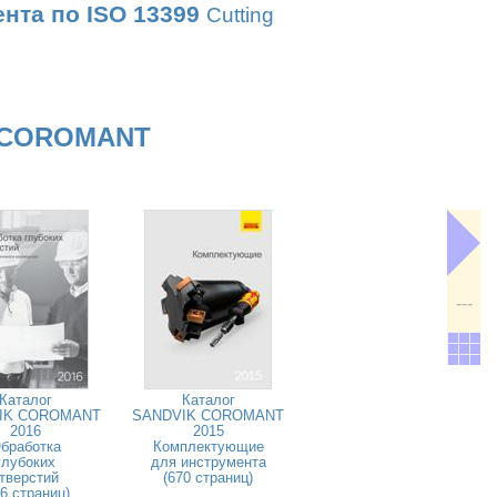
нта по ISO 13399
Cutting
 COROMANT
---
Каталог
Каталог
IK COROMANT
SANDVIK COROMANT
2016
2015
бработка
Комплектующие
глубоких
для инструмента
тверстий
(670 страниц)
26 страниц)