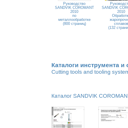
Руководство
Руководс
SANDVIK COROMANT
SANDVIK CO
2010
2010
по
Обработ
металлообработке
жаропроч
(800 страниц)
сплаво
(132 стран
Каталоги инструмента и 
Cutting tools and tooling syste
Каталог SANDVIK COROMANT 