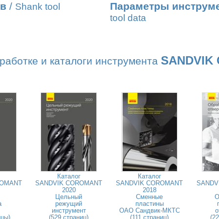
ов
/
Параметры инструме
Shank tool
tool data
SANDVIK
работке и каталоги инструмента
Каталог
Каталог
ROMANT
SANDVIK COROMANT
SANDVIK COROMANT
SANDV
2020
2018
Цельный
Сменные
О
а
режущий
пластины
инструмент
ОАО Сандвик-МКТС
о
ицы)
(529 страниц)
(111 страниц)
(2