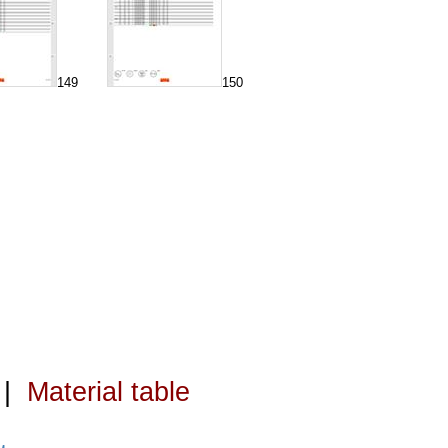
149
150
|
Material table