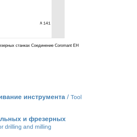
зерных станках Соединение Coromant EH
ивание инструмента
/
Tool
ильных и фрезерных
r drilling and milling