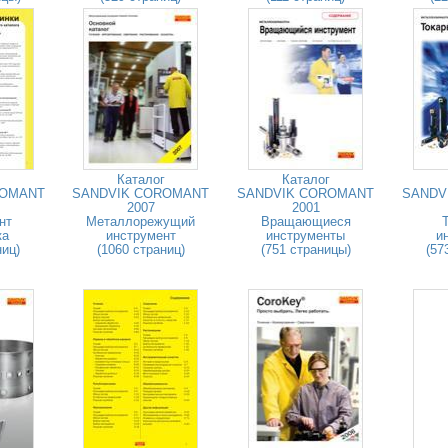
Каталог
Каталог
ROMANT
SANDVIK COROMANT
SANDVIK COROMANT
SANDV
2007
2001
нт
Металлорежущий
Вращающиеся
ка
инструмент
инструменты
и
ниц)
(1060 страниц)
(751 страницы)
(57