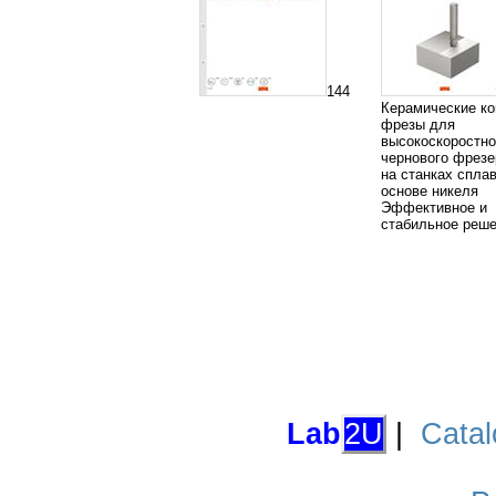
144
Керамические к
фрезы для
высокоскоростн
чернового фрезе
на станках спла
основе никеля
Эффективное и
стабильное реш
Lab
2U
|
Catal