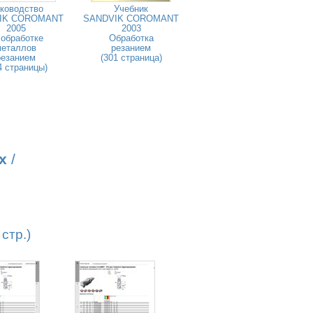
ководство
Учебник
IK COROMANT
SANDVIK COROMANT
2005
2003
 обработке
Обработка
металлов
резанием
резанием
(301 страница)
4 страницы)
х
/
стр.)