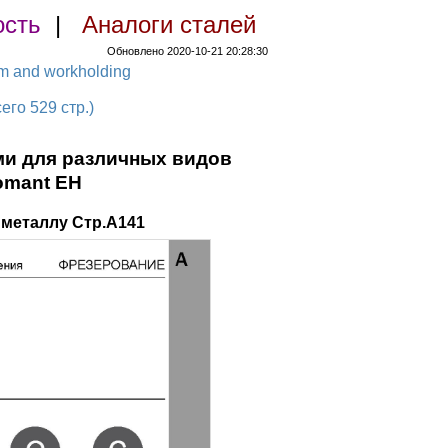
ость
|
Аналоги сталей
Обновлено 2020-10-21 20:28:30
em and workholding
о 529 стр.)
и для различных видов
omant EH
металлу Стр.A141