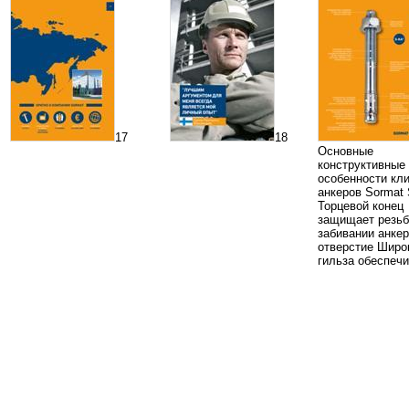
17
18
Основные
конструктивные
особенности кл
анкеров Sormat
Торцевой конец
защищает резьб
забивании анкер
отверстие Широ
гильза обеспеч