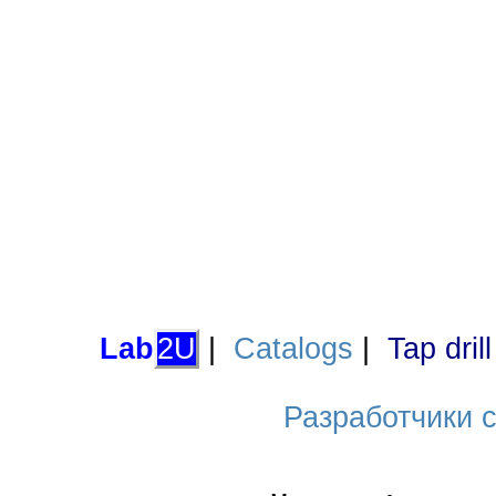
Lab
2U
|
Catalogs
|
Tap dril
Разработчики са