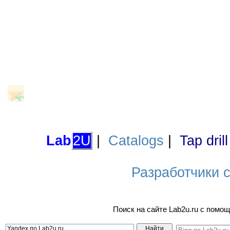
Lab
2U
|
Catalogs
|
Tap dril
Разработчики са
Поиск на сайте Lab2u.ru с пом