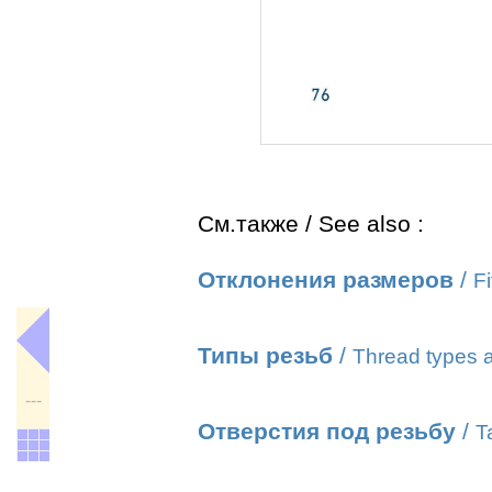
См.также / See also :
Отклонения размеров
/
Fi
Типы резьб
/
Thread types a
---
Отверстия под резьбу
/
T