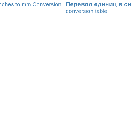
Перевод единиц в с
nches to mm Conversion
conversion table