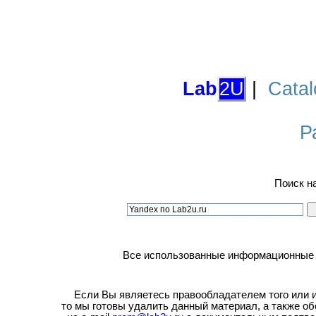
Lab
2U
|
Catal
Р
Поиск н
Все использованные информационные ма
Если Вы являетесь правообладателем того или ин
то мы готовы удалить данный материал, а также о