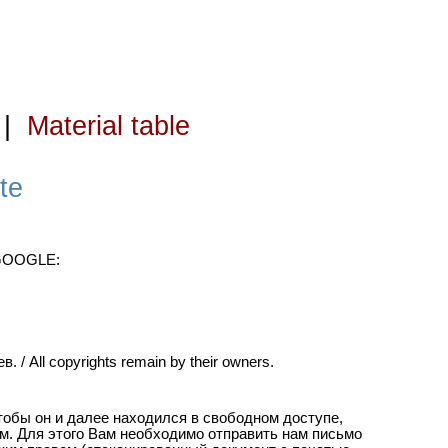
|
Material table
te
 GOOGLE:
ll copyrights remain by their owners.
чтобы он и далее находился в свободном доступе,
м. Для этого Вам необходимо отправить нам письмо