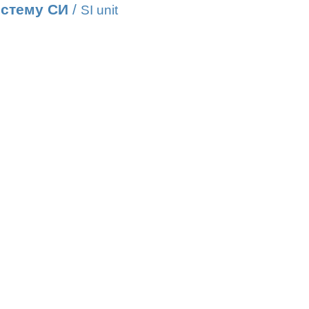
истему СИ
/
SI unit