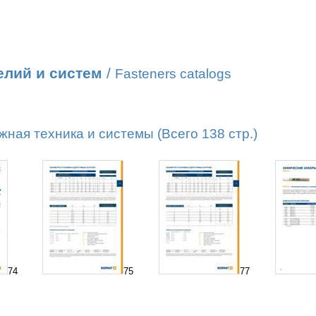
елий и систем
/
Fasteners catalogs
ая техника и системы (Всего 138 стр.)
74
75
77