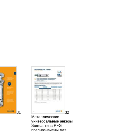
31
32
Металлические
универсальные анкеры
Sormat типа PFG
предназначены для