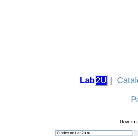
Lab
2U
|
Catal
Р
Поиск н