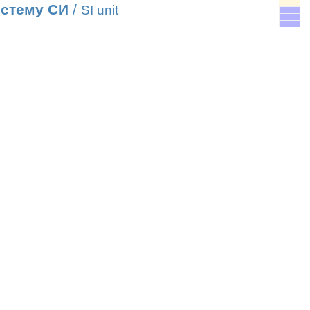
истему СИ
/
SI unit