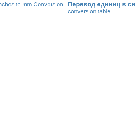
Перевод единиц в с
nches to mm Conversion
conversion table