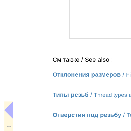
См.также / See also :
Отклонения размеров
/
Fi
Типы резьб
/
Thread types a
Отверстия под резьбу
/
T
---