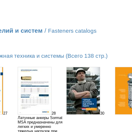
елий и систем
/
Fasteners catalogs
ая техника и системы (Всего 138 стр.)
27
28
30
Латунные анкеры Sormat
MSA предназначены для
легких и умеренно
тяжелых нагрузок при