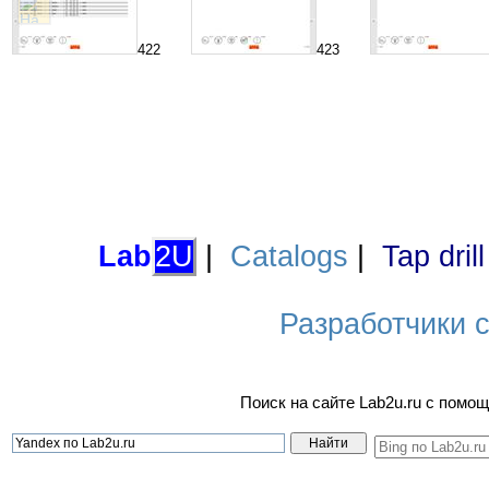
422
423
Lab
2U
|
Catalogs
|
Tap dril
Разработчики са
Поиск на сайте Lab2u.ru с пом