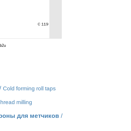
b2u
/
Cold forming roll taps
hread milling
роны для метчиков
/