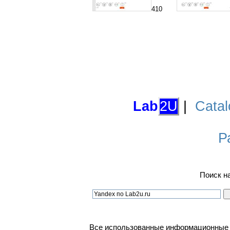
410
Lab
2U
|
Catal
Р
Поиск н
Все использованные информационные ма