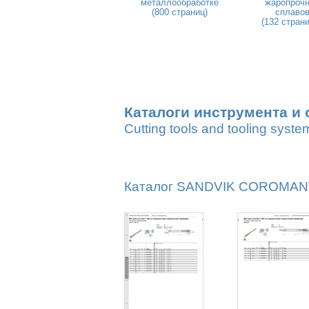
металлообработке
жаропроч
(800 страниц)
сплаво
(132 стран
Каталоги инструмента и 
Cutting tools and tooling syste
Каталог SANDVIK COROMANT 