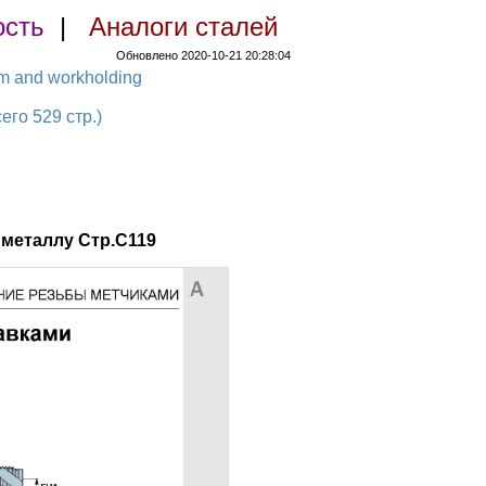
ость
|
Аналоги сталей
Обновлено 2020-10-21 20:28:04
em and workholding
о 529 стр.)
металлу Стр.C119