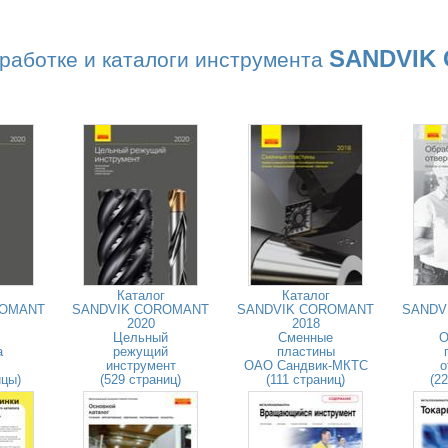
SANDVIK
работке и каталоги инструмента
Каталог
Каталог
ROMANT
SANDVIK COROMANT
SANDVIK COROMANT
SANDV
2020
2018
Цельный
Сменные
О
а
режущий
пластины
инструмент
ОАО Сандвик-МКТС
о
ицы)
(529 страниц)
(111 страниц)
(2