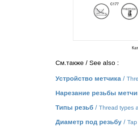
Ка
См.также / See also :
Устройство метчика
/
Thre
Нарезание резьбы метч
Типы резьб
/
Thread types a
Диаметр под резьбу
/
Tap 