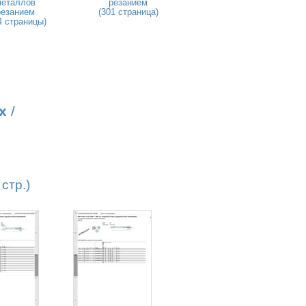
металлов
резанием
резанием
(301 страница)
4 страницы)
х
/
стр.)