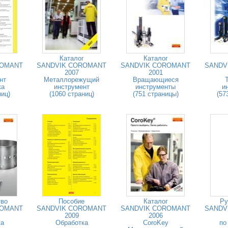
Каталог
Каталог
ROMANT
SANDVIK COROMANT
SANDVIK COROMANT
SANDV
2007
2001
нт
Металлорежущий
Вращающиеся
ка
инструмент
инструменты
и
ниц)
(1060 страниц)
(751 страницы)
(57
тво
Пособие
Каталог
Ру
ROMANT
SANDVIK COROMANT
SANDVIK COROMANT
SANDV
2009
2006
ка
Обработка
CoroKey
по