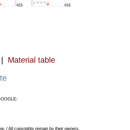
415
416
|
Material table
te
 GOOGLE:
ll copyrights remain by their owners.