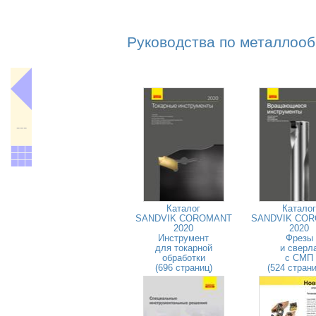
Руководства по металлооб
---
Каталог
Каталог
SANDVIK COROMANT
SANDVIK CO
2020
2020
Инструмент
Фрезы
для токарной
и сверл
обработки
с СМП
(696 страниц)
(524 стран