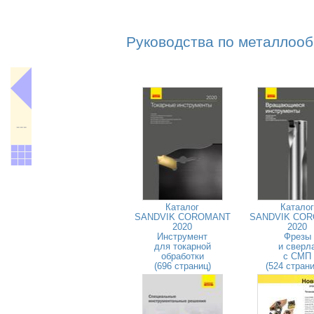
Руководства по металлооб
---
Каталог
Каталог
SANDVIK COROMANT
SANDVIK CO
2020
2020
Инструмент
Фрезы
для токарной
и сверл
обработки
с СМП
(696 страниц)
(524 стран