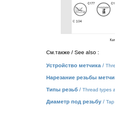
Ка
См.также / See also :
Устройство метчика
/
Thre
Нарезание резьбы метч
Типы резьб
/
Thread types a
Диаметр под резьбу
/
Tap 