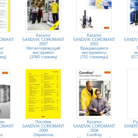
Каталог
Каталог
ROMANT
SANDVIK COROMANT
SANDVIK COROMANT
SANDV
2007
2001
нт
Металлорежущий
Вращающиеся
ка
инструмент
инструменты
и
ниц)
(1060 страниц)
(751 страницы)
(57
тво
Пособие
Каталог
Ру
ROMANT
SANDVIK COROMANT
SANDVIK COROMANT
SANDV
2009
2006
ка
Обработка
CoroKey
по