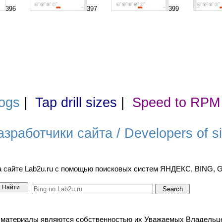
396
397
399
ogs
|
Tap drill sizes
|
Speed to RPM
азработчики сайта / Developers of si
а сайте Lab2u.ru с помощью поисковых систем ЯНДЕКС, BING,
териалы являются собственностью их Уважаемых Владельцев. / A