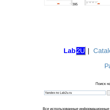
395
Lab
2U
|
Catal
Р
Поиск н
Все использованные информационные ма