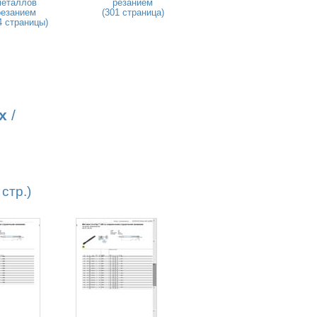
металлов
резанием
резанием
(301 страница)
4 страницы)
х
/
стр.)