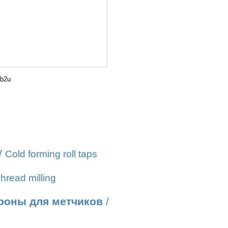
b2u
/
Cold forming roll taps
hread milling
роны для метчиков
/