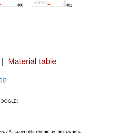
400
401
|
Material table
te
 GOOGLE:
ll copyrights remain by their owners.