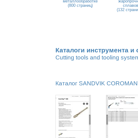
металлообработке
жаропроч
(800 страниц)
сплаво
(132 стран
Каталоги инструмента и 
Cutting tools and tooling syste
Каталог SANDVIK COROMANT 