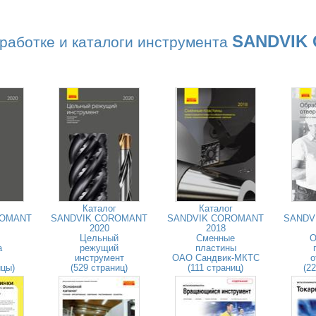
SANDVIK
работке и каталоги инструмента
Каталог
Каталог
ROMANT
SANDVIK COROMANT
SANDVIK COROMANT
SANDV
2020
2018
Цельный
Сменные
О
а
режущий
пластины
инструмент
ОАО Сандвик-МКТС
о
ицы)
(529 страниц)
(111 страниц)
(2