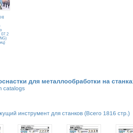
HI
и
о
 07.2
ENG)
иц)
оснастки для металлообработки на станка
m catalogs
ущий инструмент для станков (Всего 1816 стр.)