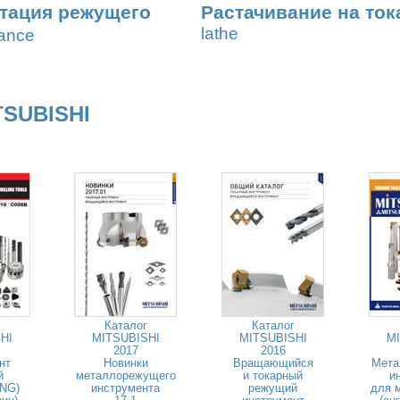
тация режущего
Растачивание на ток
lathe
nance
TSUBISHI
Каталог
Каталог
HI
MITSUBISHI
MITSUBISHI
MI
2017
2016
нт
Новинки
Вращающийся
Мета
й
металлорежущего
и токарный
и
ENG)
инструмента
режущий
для 