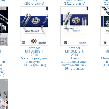
ниц)
17.1
инструмент
(ан
(250 страниц)
(1412 страниц)
(16
Каталог
Каталог
HI
MITSUBISHI
MITSUBISHI
MI
2014
2014
Металлорежущий
Новый
Мета
тки
инструмент
металлорежущий
и
й
(1352 страницы)
инструмент 14.2
(123
ле
(164 страницы)
ENG)
иц)