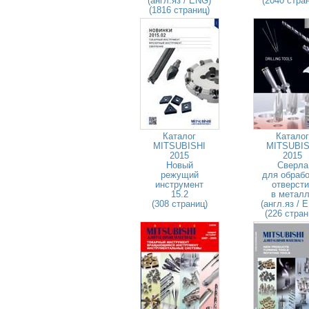
(англ.яз / ENG)
(2040 стра
(1816 страниц)
Каталог
Каталог
MITSUBISHI
MITSUBIS
2015
2015
Новый
Сверла
режущий
для обрабо
инструмент
отверсти
15.2
в метал
(308 страниц)
(англ.яз / 
(226 стран