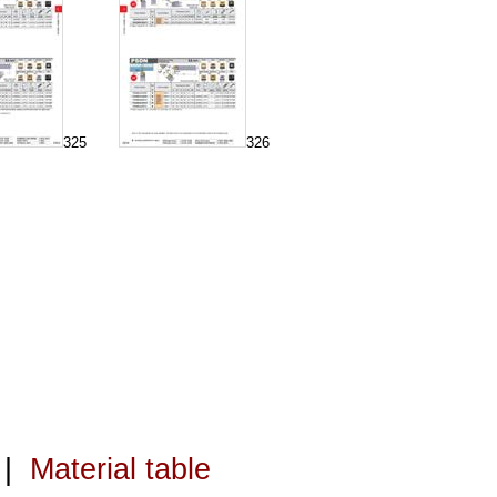
325
326
|
Material table