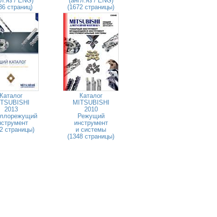
гл.яз / ENG)
(англ.яз / ENG)
36 страниц)
(1672 страницы)
Каталог
Каталог
TSUBISHI
MITSUBISHI
2013
2010
ллорежущий
Режущий
нструмент
инструмент
2 страницы)
и системы
(1348 страницы)