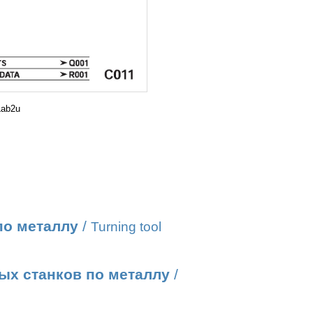
Lab2u
по металлу
/
Turning tool
ых станков по металлу
/