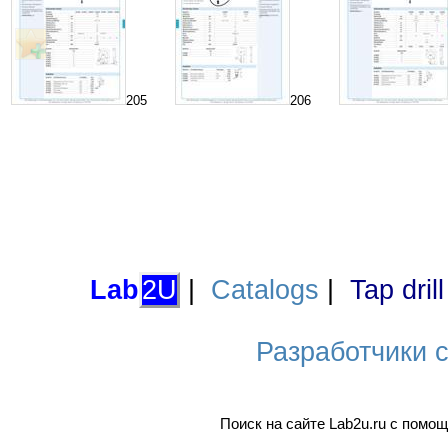
205
206
Lab
2U
|
Catalogs
|
Tap dril
Разработчики са
Поиск на сайте Lab2u.ru с пом